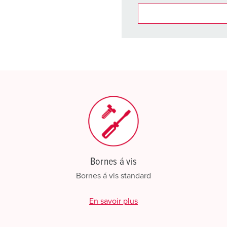
Dans la rubrique Liste d’ar
différentes listes.
Ma liste
(0)
CRÉ
Bornes á vis
Bornes á vis standard
En savoir plus