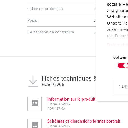
soziale Me
Indice de protection
IP67
analysier
Website an
Poids
2634 g
Unsere Par
zusammen, 
Certification de conformité
EAC
der Diens
Datenschu
E
i
Notwen
n
w
Fiches techniques & télécharg
i
Fiche 75206
l
NUR
l
i
Information sur le produit
Fiche 75206
g
PDF, 187 Ko
u
n
Schémas et dimensions format portrait
g
Fiche 75206