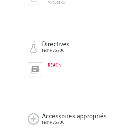
PNG, 51 Ko
s
a
u
s
w
a
Directives
h
Fiche 75206
l
REACh
Accessoires appropriés
Fiche 75206