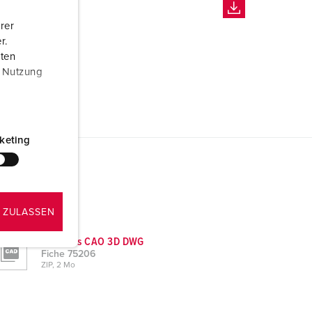
rer
r.
aten
r Nutzung
keting
 ZULASSEN
Données CAO 3D DWG
Fiche 75206
ZIP, 2 Mo