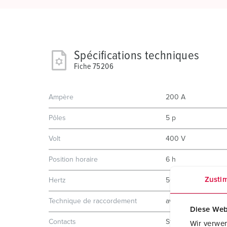
Spécifications techniques
Fiche 75206
Ampère
200 A
Pôles
5 p
Volt
400 V
Position horaire
6 h
Zusti
Hertz
50-60 Hz
Technique de raccordement
avec bornes à vis
Diese Web
Contacts
Standard
Wir verwen