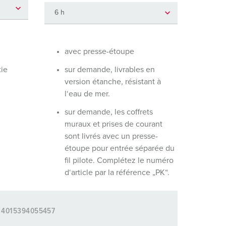
ervice incendie et protection contre les catastrophes
our conteneurs frigorifiques
our campings
avec presse-étoupe
tie
sur demande, livrables en
M selon norme du matériel militaire
version étanche, résistant à
onnectique pour l‘événementiel
l‘eau de mer.
sur demande, les coffrets
muraux et prises de courant
sont livrés avec un presse-
étoupe pour entrée séparée du
fil pilote. Complétez le numéro
d‘article par la référence „PK“.
4015394055457