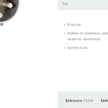
Dispositifs de connexion selon standards internationaux
S
Transmission de données / réseautique
P
Produits avec extension et produits complémentaires
P
EcoLine
boîtier en plastique, par
Produits complémentaires
T
avant en aluminium
C
bornes à vis
Référence
75206
EAN