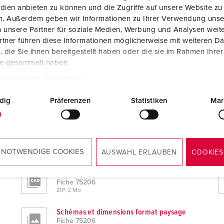
dien anbieten zu können und die Zugriffe auf unsere Website zu
en. Außerdem geben wir Informationen zu Ihrer Verwendung unse
 unsere Partner für soziale Medien, Werbung und Analysen weite
tner führen diese Informationen möglicherweise mit weiteren D
die Sie ihnen bereitgestellt haben oder die sie im Rahmen Ihre
te gesammelt haben.
tzerklärung
Impressum
dig
Präferenzen
Statistiken
Mar
ements
 NOTWENDIGE COOKIES
AUSWAHL ERLAUBEN
COOKIES
Données CAO 3D STP
Fiche 75206
ZIP, 2 Mo
Schémas et dimensions format paysage
Fiche 75206