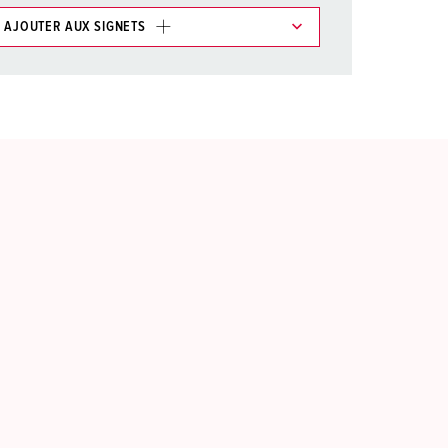
AJOUTER AUX SIGNETS
ticles/ Panier, vous pouvez gérer nos produits dans
AJOUTER
ER UNE NOUVELLE LISTE