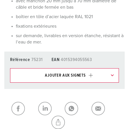
avec manchon 20 mm jusqu‘à 70 mm diamètre de
câble et bride fermée en bas
boîtier en tôle d’acier laquée RAL 1021
fixations extérieures
sur demande, livrables en version étanche, résistant à
l‘eau de mer.
Référence
75231
EAN
4015394055563
AJOUTER AUX SIGNETS
Dans la rubrique Liste d’articles/ Panier, vous pouvez gérer
nos produits dans différentes listes.
Ma liste
(0)
AJOUTER
CRÉER UNE NOUVELLE LISTE