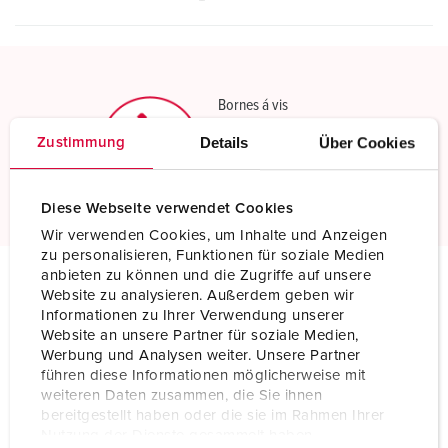
Bornes á vis
Bornes á vis standard
Details
Über Cookies
Zustimmung
En savoir plus
Diese Webseite verwendet Cookies
Wir verwenden Cookies, um Inhalte und Anzeigen
zu personalisieren, Funktionen für soziale Medien
anbieten zu können und die Zugriffe auf unsere
Website zu analysieren. Außerdem geben wir
Spécifications techniques
Informationen zu Ihrer Verwendung unserer
Socle de prise de courant DUO 75231
Website an unsere Partner für soziale Medien,
Werbung und Analysen weiter. Unsere Partner
führen diese Informationen möglicherweise mit
Ampère
200 A
weiteren Daten zusammen, die Sie ihnen
bereitgestellt haben oder die sie im Rahmen Ihrer
Pôles
4 p
Nutzung der Dienste gesammelt haben.