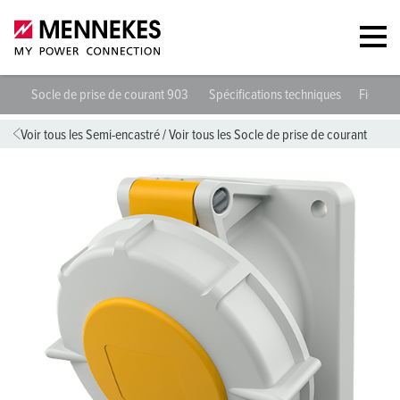
Socle de prise de courant 903
Spécifications techniques
Fiches 
Voir tous les Semi-encastré
/
Voir tous les Socle de prise de courant