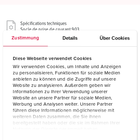
Spécifications techniques
Socle de prise de courant 903
Details
Über Cookies
Zustimmung
Ampère
16 A
Pôles
3 p
Diese Webseite verwendet Cookies
Wir verwenden Cookies, um Inhalte und Anzeigen
Volt
110 V
zu personalisieren, Funktionen für soziale Medien
anbieten zu können und die Zugriffe auf unsere
Position horaire
4 h
Website zu analysieren. Außerdem geben wir
Informationen zu Ihrer Verwendung unserer
Hertz
50-60 Hz
Website an unsere Partner für soziale Medien,
Werbung und Analysen weiter. Unsere Partner
Technique de raccordement
avec bornes à vis
führen diese Informationen möglicherweise mit
weiteren Daten zusammen, die Sie ihnen
Contacts
Standard
bereitgestellt haben oder die sie im Rahmen Ihrer
Nutzung der Dienste gesammelt haben.
Indice de protection
IP67
E
Datenschutzerklärung
Impressum