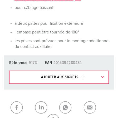
pour câblage passant
à deux pattes pour fixation extérieure
l’embase peut être tournée de 180°
les prises sont prévues pour le montage additionnel
du contact auxiliaire
Référence
9173
EAN
4015394280484
AJOUTER AUX SIGNETS
Dans la rubrique Liste d’articles/ Panier, vous pouvez gérer
nos produits dans différentes listes.
Ma liste
(0)
AJOUTER
CRÉER UNE NOUVELLE LISTE