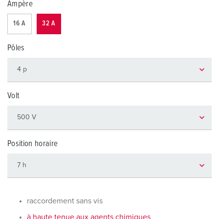
Ampère
16 A
32 A
Pôles
Volt
Position horaire
raccordement sans vis
à haute tenue aux agents chimiques