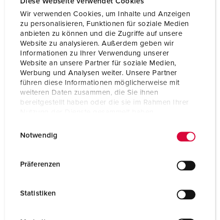
Diese Webseite verwendet Cookies
Spécifications techniques
Wir verwenden Cookies, um Inhalte und Anzeigen
Socle de prise de courant saillie avec TwinCONTACT 9173
zu personalisieren, Funktionen für soziale Medien
anbieten zu können und die Zugriffe auf unsere
Website zu analysieren. Außerdem geben wir
Ampère
32 A
Informationen zu Ihrer Verwendung unserer
Website an unsere Partner für soziale Medien,
Pôles
4 p
Werbung und Analysen weiter. Unsere Partner
führen diese Informationen möglicherweise mit
Volt
500 V
weiteren Daten zusammen, die Sie ihnen
bereitgestellt haben oder die sie im Rahmen Ihrer
Position horaire
7 h
Nutzung der Dienste gesammelt haben.
Hertz
50-60 Hz
E
Datenschutzerklärung
Impressum
Notwendig
i
Technique de
sans vis - TwinCONTACT
n
raccordement
w
Präferenzen
i
Contacts
Standard
l
Statistiken
Indice de
IP67
l
protection
i