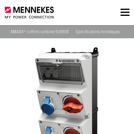
AMAXX® coffret combiné 938618
Spécifications techniques
Fich