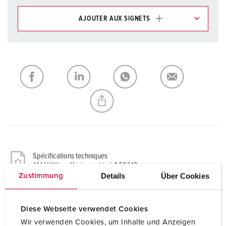
AJOUTER AUX SIGNETS
Dans la rubrique Liste d’articles/ Panier, vous pouvez gérer
nos produits dans différentes listes.
Ma liste
(0)
AJOUTER
CRÉER UNE NOUVELLE LISTE
Spécifications techniques
AMAXX® coffret combiné 938618
Details
Über Cookies
Zustimmung
CEE 16 A, 3 p, 230 V
2
Diese Webseite verwendet Cookies
Protection électrique
2 RCBO 16A 2p C 10kA IFN= 0,03
Wir verwenden Cookies, um Inhalte und Anzeigen