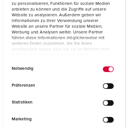
A
zu personalisieren, Funktionen für soziale Medien
anbieten zu können und die Zugriffe auf unsere
Website zu analysieren. Außerdem geben wir
Protection en amount
100 A
max.
Informationen zu Ihrer Verwendung unserer
Website an unsere Partner für soziale Medien,
InA
16 A
Werbung und Analysen weiter. Unsere Partner
führen diese Informationen möglicherweise mit
RDF
1
weiteren Daten zusammen, die Sie ihnen
bereitgestellt haben oder die sie im Rahmen Ihrer
Nutzung der Dienste gesammelt haben.
Section de raccordement
pour 2 câbles jusqu‘à 5 x 25 mm²
E
Datenschutzerklärung
Impressum
Notwendig
i
Indice de protection
IP44
n
w
Präferenzen
Matériaux des boítiers
matière plastique
i
Poids
4050 g
l
Statistiken
l
i
g
Marketing
u