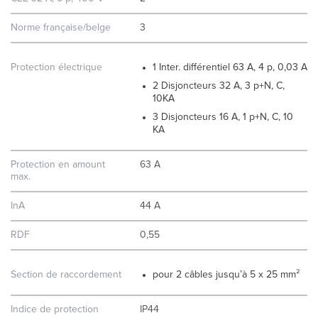
Norme française/belge
3
Protection électrique
1 Inter. différentiel 63 A, 4 p, 0,03 A
2 Disjoncteurs 32 A, 3 p+N, C,
10KA
3 Disjoncteurs 16 A, 1 p+N, C, 10
KA
Protection en amount
63 A
max.
InA
44 A
RDF
0,55
Section de raccordement
pour 2 câbles jusqu’à 5 x 25 mm²
Indice de protection
IP44