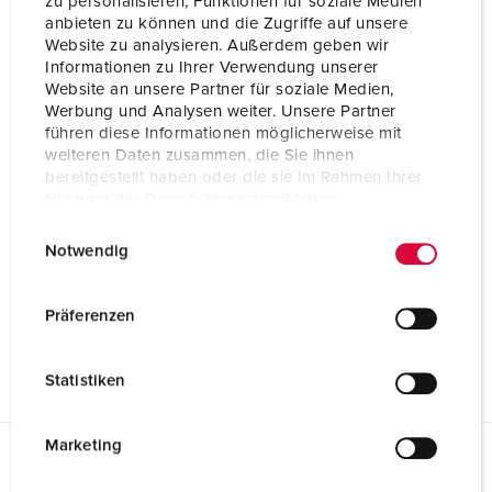
zu personalisieren, Funktionen für soziale Medien
anbieten zu können und die Zugriffe auf unsere
Website zu analysieren. Außerdem geben wir
Informationen zu Ihrer Verwendung unserer
Website an unsere Partner für soziale Medien,
Werbung und Analysen weiter. Unsere Partner
führen diese Informationen möglicherweise mit
weiteren Daten zusammen, die Sie ihnen
bereitgestellt haben oder die sie im Rahmen Ihrer
Nutzung der Dienste gesammelt haben.
E
Datenschutzerklärung
Impressum
Notwendig
i
n
w
Präferenzen
i
l
Statistiken
l
i
g
Marketing
u
Fiches techniques & téléchargements