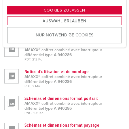
n
AMAXX® coffret combiné avec interrupteur différentiel
type A 940286
g
COOKIES ZULASSEN
s
Information sur le produit
AUSWAHL ERLAUBEN
a
AMAXX® coffret combiné avec interrupteur
différentiel type A 940286
u
PDF, 161 Ko
NUR NOTWENDIGE COOKIES
s
w
Une déclaration de conformité
a
AMAXX® coffret combiné avec interrupteur
différentiel type A 940286
h
PDF, 212 Ko
l
Notice d'utilisation et de montage
AMAXX® coffret combiné avec interrupteur
différentiel type A 940286
PDF, 2 Mo
Schémas et dimensions format portrait
AMAXX® coffret combiné avec interrupteur
différentiel type A 940286
PNG, 103 Ko
Schémas et dimensions format paysage