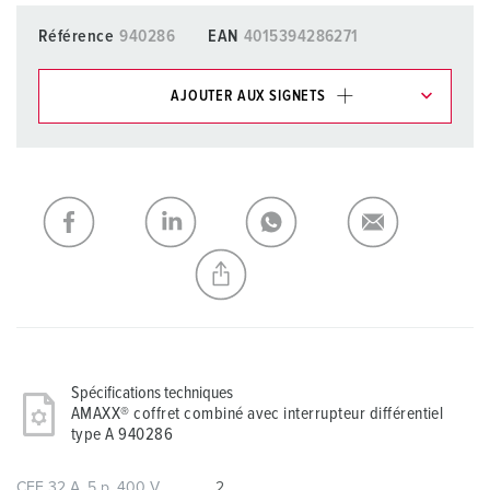
Référence
940286
EAN
4015394286271
AJOUTER AUX SIGNETS
Dans la rubrique Liste d’articles/ Panier, vous pouvez gérer
nos produits dans différentes listes.
Ma liste
(0)
AJOUTER
CRÉER UNE NOUVELLE LISTE
Spécifications techniques
AMAXX® coffret combiné avec interrupteur différentiel
type A 940286
CEE 32 A, 5 p, 400 V
2