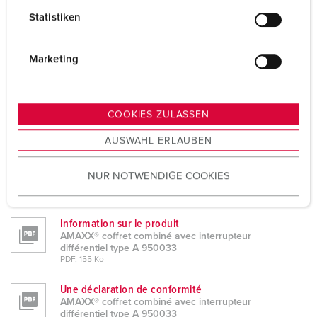
l
Statistiken
l
i
g
Marketing
u
n
g
COOKIES ZULASSEN
s
AUSWAHL ERLAUBEN
a
u
Fiches techniques & téléchargements
NUR NOTWENDIGE COOKIES
s
AMAXX® coffret combiné avec interrupteur différentiel
w
type A 950033
a
Information sur le produit
h
AMAXX® coffret combiné avec interrupteur
l
différentiel type A 950033
PDF, 155 Ko
Une déclaration de conformité
AMAXX® coffret combiné avec interrupteur
différentiel type A 950033