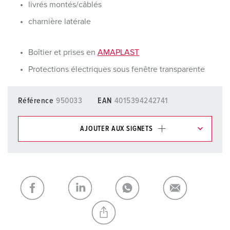
livrés montés/câblés
charnière latérale
Boîtier et prises en
AMAPLAST
Protections électriques sous fenêtre transparente
Référence
950033
EAN
4015394242741
AJOUTER AUX SIGNETS
Dans la rubrique Liste d’articles/ Panier, vous pouvez gérer
nos produits dans différentes listes.
Ma liste
(0)
AJOUTER
CRÉER UNE NOUVELLE LISTE