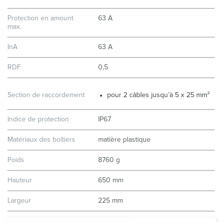
Protection en amount
63 A
max.
InA
63 A
RDF
0,5
Section de raccordement
pour 2 câbles jusqu’à 5 x 25 mm²
Indice de protection
IP67
Matériaux des boítiers
matière plastique
Poids
8760 g
Hauteur
650 mm
Largeur
225 mm
Coffret combiné en stock
D