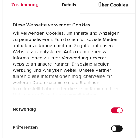
Details
Über Cookies
Zustimmung
Diese Webseite verwendet Cookies
Wir verwenden Cookies, um Inhalte und Anzeigen
zu personalisieren, Funktionen für soziale Medien
anbieten zu können und die Zugriffe auf unsere
Website zu analysieren. Außerdem geben wir
Informationen zu Ihrer Verwendung unserer
Website an unsere Partner für soziale Medien,
Werbung und Analysen weiter. Unsere Partner
führen diese Informationen möglicherweise mit
weiteren Daten zusammen, die Sie ihnen
bereitgestellt haben oder die sie im Rahmen Ihrer
Nutzung der Dienste gesammelt haben.
E
Datenschutzerklärung
Impressum
Notwendig
i
n
w
Präferenzen
i