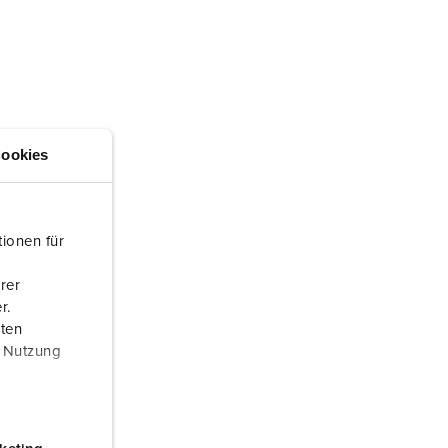
ervice incendie et protection contre les catastrophes
our conteneurs frigorifiques
our campings
M selon norme du matériel militaire
ookies
onnectique pour l‘événementiel
ionen für
rer
r.
aten
r Nutzung