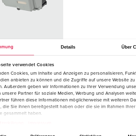
Dispositifs de connexion selon standards internationaux
S
Transmission de données / réseautique
P
Produits avec extension et produits complémentaires
P
Produits complémentaires
T
Details
Über C
mmung
rence 25104
C
iaux des
matière
seite verwendet Cookies
rs
plastique
den Cookies, um Inhalte und Anzeigen zu personalisieren, Funkt
e de
IP 44
dien anbieten zu können und die Zugriffe auf unsere Website zu
ction
en. Außerdem geben wir Informationen zu Ihrer Verwendung unse
 unsere Partner für soziale Medien, Werbung und Analysen weite
s de courant
1 socle de
tner führen diese Informationen möglicherweise mit weiteren D
nnées
prise de
die Sie ihnen bereitgestellt haben oder die sie im Rahmen Ihre
donnés
te gesammelt haben.
Cepex,prévus
tzerklärung
Impressum
pour 2 inserts
RJ45 E-DAT