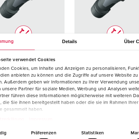
Dispositifs de connexion selon standards internationaux
S
Transmission de données / réseautique
P
Produits avec extension et produits complémentaires
P
Details
Über C
mmung
Produits complémentaires
T
rence 13102
Référence 13112
C
seite verwendet Cookies
e de
IP54
Indice de
IP54
den Cookies, um Inhalte und Anzeigen zu personalisieren, Funkt
ction
protection
dien anbieten zu können und die Zugriffe auf unsere Website zu
re
63 A
Ampère
63 A
en. Außerdem geben wir Informationen zu Ihrer Verwendung unse
 unsere Partner für soziale Medien, Werbung und Analysen weite
3 p
Pôles
5 p
tner führen diese Informationen möglicherweise mit weiteren D
die Sie ihnen bereitgestellt haben oder die sie im Rahmen Ihre
230 V
Volt
400 V
te gesammelt haben.
ique de
avec bornes à
Technique de
avec bor
tzerklärung
Impressum
ordement
vis
raccordement
vis
dig
Präferenzen
Statistiken
Mar
cts
Support de
Contacts
Support