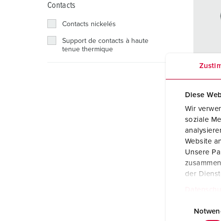
Coffrets combinés
Applications industrielles
Basse tension
Sites
Contacts
Contacts nickelés
X-CONTACT®
Chantiers navals
Support de contacts à haute
Salons et expositions
tenue thermique
Zusti
Exploitation minière
Réfé
Transports publics et ferroviaires
Diese Web
Indic
Wir verwen
prote
soziale Me
Ampè
analysier
Website an
Pôles
Unsere Par
zusammen, 
Volt
der Diens
Techn
Datenschu
racc
E
i
Notwen
Conta