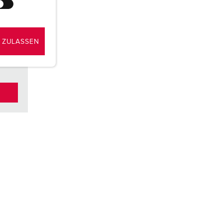
 à
nue
ue
 ZULASSEN
s