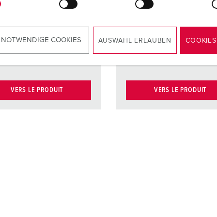
contacts à
contacts
haute tenue
haute te
thermique
thermiq
 NOTWENDIGE COOKIES
AUSWAHL ERLAUBEN
COOKIES
cts
Contacts
Contacts
Contact
nickelés
nickelés
VERS LE PRODUIT
VERS LE PRODUIT