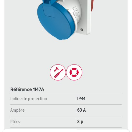
Référence 1147A
Indice de protection
IP44
Ampère
63 A
Pôles
3 p