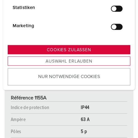
l
Statistiken
l
i
g
Marketing
u
n
g
COOKIES ZULASSEN
s
AUSWAHL ERLAUBEN
a
u
NUR NOTWENDIGE COOKIES
s
w
a
Référence 1155A
h
l
Indice de protection
IP44
Ampère
63 A
Pôles
5 p