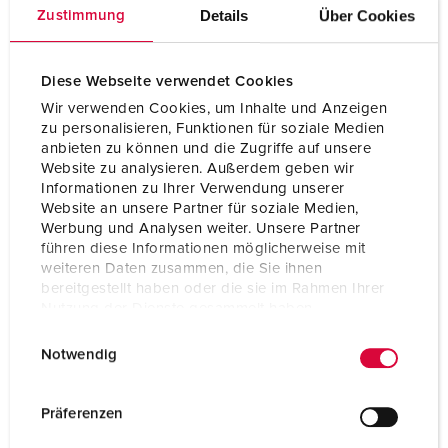
Volt
230 V
Details
Über Cookies
Zustimmung
Technique de raccordement
avec bornes à vis
Contacts
Support de contacts à
Diese Webseite verwendet Cookies
haute tenue thermique
Wir verwenden Cookies, um Inhalte und Anzeigen
zu personalisieren, Funktionen für soziale Medien
Contacts
X-CONTACT®
anbieten zu können und die Zugriffe auf unsere
Website zu analysieren. Außerdem geben wir
Informationen zu Ihrer Verwendung unserer
Website an unsere Partner für soziale Medien,
VERS LE PRODUIT
Werbung und Analysen weiter. Unsere Partner
führen diese Informationen möglicherweise mit
weiteren Daten zusammen, die Sie ihnen
bereitgestellt haben oder die sie im Rahmen Ihrer
Nutzung der Dienste gesammelt haben.
E
Datenschutzerklärung
Impressum
Notwendig
i
n
w
Präferenzen
i