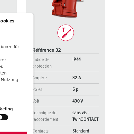
ervice incendie et protection contre les catastrophes
our conteneurs frigorifiques
ookies
our campings
M selon norme du matériel militaire
ionen für
Référence 32
onnectique pour l‘événementiel
Indice de
IP44
rer
protection
r.
aten
Ampère
32 A
r Nutzung
Pôles
5 p
Volt
400 V
keting
-
Technique de
sans vis -
NTACT
raccordement
TwinCONTACT
d
Contacts
Standard