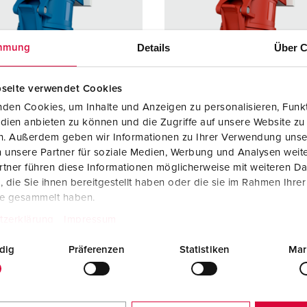
Dispositifs de connexion selon standards internationaux
S
Transmission de données / réseautique
P
Details
Über C
mmung
Produits avec extension et produits complémentaires
P
seite verwendet Cookies
Produits complémentaires
T
den Cookies, um Inhalte und Anzeigen zu personalisieren, Funkt
rence 1341
Référence 31
dien anbieten zu können und die Zugriffe auf unsere Website zu
C
e de
IP44
Indice de
IP44
en. Außerdem geben wir Informationen zu Ihrer Verwendung unse
ction
protection
 unsere Partner für soziale Medien, Werbung und Analysen weite
tner führen diese Informationen möglicherweise mit weiteren D
re
16 A
Ampère
16 A
die Sie ihnen bereitgestellt haben oder die sie im Rahmen Ihre
te gesammelt haben.
3 p
Pôles
5 p
tzerklärung
Impressum
230 V
Volt
400 V
dig
Präferenzen
Statistiken
Mar
ique de
sans vis -
Technique de
sans vis 
ordement
TwinCONTACT
raccordement
TwinCO
cts
Standard
Contacts
Standar