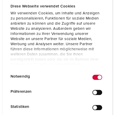
Diese Webseite verwendet Cookies
Wir verwenden Cookies, um Inhalte und Anzeigen
zu personalisieren, Funktionen für soziale Medien
anbieten zu können und die Zugriffe auf unsere
Website zu analysieren. Außerdem geben wir
Informationen zu Ihrer Verwendung unserer
Website an unsere Partner für soziale Medien,
Werbung und Analysen weiter. Unsere Partner
führen diese Informationen möglicherweise mit
weiteren Daten zusammen, die Sie ihnen
bereitgestellt haben oder die sie im Rahmen Ihrer
Nutzung der Dienste gesammelt haben.
E
Datenschutzerklärung
Impressum
Notwendig
Référence 7106889NF
i
n
Matériaux des boítiers
Caoutchouc massif
w
Präferenzen
Indice de protection
IP44
i
l
CEE 16 A, 3 p, 230 V
1
Statistiken
l