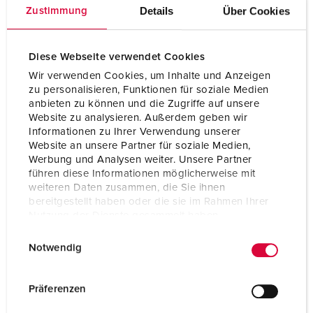
Volt
400 V
Details
Über Cookies
Zustimmung
Technique de raccordement
avec bornes à vis
Contacts
Support de contacts à
Diese Webseite verwendet Cookies
haute tenue thermique
Wir verwenden Cookies, um Inhalte und Anzeigen
zu personalisieren, Funktionen für soziale Medien
Contacts
X-CONTACT®
anbieten zu können und die Zugriffe auf unsere
Website zu analysieren. Außerdem geben wir
Informationen zu Ihrer Verwendung unserer
Website an unsere Partner für soziale Medien,
VERS LE PRODUIT
Werbung und Analysen weiter. Unsere Partner
führen diese Informationen möglicherweise mit
weiteren Daten zusammen, die Sie ihnen
bereitgestellt haben oder die sie im Rahmen Ihrer
Nutzung der Dienste gesammelt haben.
E
Datenschutzerklärung
Impressum
Notwendig
i
n
w
Präferenzen
i