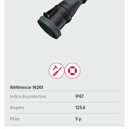
Référence 14261
Indice de protection
IP67
Ampère
125 A
Pôles
5 p