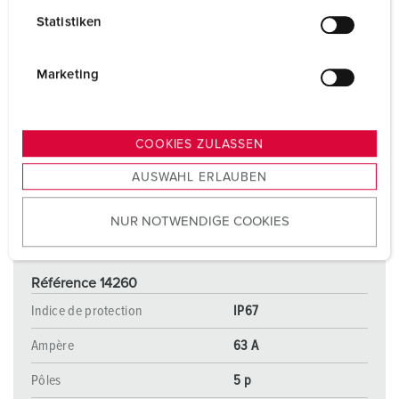
l
Statistiken
l
i
g
Marketing
u
n
g
COOKIES ZULASSEN
s
AUSWAHL ERLAUBEN
a
u
NUR NOTWENDIGE COOKIES
s
w
a
Référence 14260
h
l
Indice de protection
IP67
Ampère
63 A
Pôles
5 p