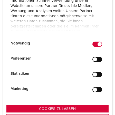
Informationen zu Ihrer Verwendung unserer
Website an unsere Partner für soziale Medien,
VERS LE PRODUIT
Werbung und Analysen weiter. Unsere Partner
führen diese Informationen möglicherweise mit
weiteren Daten zusammen, die Sie ihnen
bereitgestellt haben oder die sie im Rahmen Ihrer
Nutzung der Dienste gesammelt haben.
E
Datenschutzerklärung
Impressum
Notwendig
i
n
w
Präferenzen
i
l
Statistiken
l
i
g
Marketing
u
n
g
COOKIES ZULASSEN
s