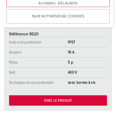
AUSWAHL ERLAUBEN
a
u
NUR NOTWENDIGE COOKIES
s
w
a
Référence 9520
h
l
Indice de protection
IP67
Ampère
16 A
Pôles
5 p
Volt
400 V
Technique de raccordement
avec bornes à vis
VERS LE PRODUIT