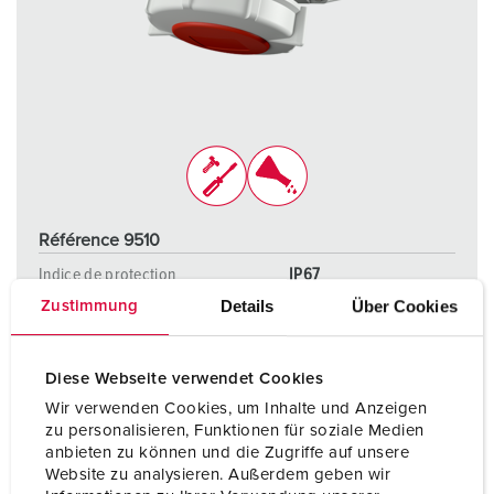
Référence 9510
Indice de protection
IP67
Details
Über Cookies
Zustimmung
Ampère
16 A
Pôles
4 p
Diese Webseite verwendet Cookies
Volt
400 V
Wir verwenden Cookies, um Inhalte und Anzeigen
zu personalisieren, Funktionen für soziale Medien
Technique de raccordement
avec bornes à vis
anbieten zu können und die Zugriffe auf unsere
Website zu analysieren. Außerdem geben wir