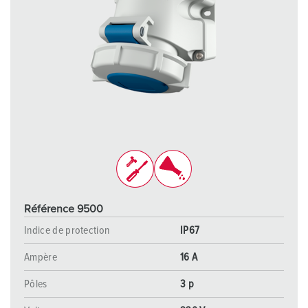
Référence 9500
Indice de protection
IP67
Ampère
16 A
Pôles
3 p