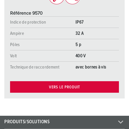
Référence 9570
Indice de protection
IP67
Ampère
32 A
Pôles
5 p
Volt
400 V
Technique de raccordement
avec bornes à vis
VERS LE PRODUIT
PRODUITS/SOLUTIONS