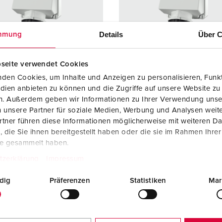
Dispositifs de connexion selon standards internationaux
S
Transmission de données / réseautique
P
Details
Über C
mmung
Produits avec extension et produits complémentaires
P
seite verwendet Cookies
Produits complémentaires
T
den Cookies, um Inhalte und Anzeigen zu personalisieren, Funkt
rence 6262A
Référence 6580
dien anbieten zu können und die Zugriffe auf unsere Website zu
C
e de
IP44
Indice de
IP44
en. Außerdem geben wir Informationen zu Ihrer Verwendung unse
ction
protection
 unsere Partner für soziale Medien, Werbung und Analysen weite
tner führen diese Informationen möglicherweise mit weiteren D
re
63 A
Ampère
63 A
die Sie ihnen bereitgestellt haben oder die sie im Rahmen Ihre
te gesammelt haben.
5 p
Pôles
4 p
tzerklärung
Impressum
600 - 690 V
Volt
600 - 69
dig
Präferenzen
Statistiken
Mar
ique de
avec bornes à
Technique de
avec bor
ordement
vis
raccordement
vis
cts
X-CONTACT®
Contacts
X-CONT