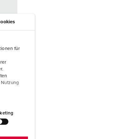
ervice incendie et protection contre les catastrophes
our conteneurs frigorifiques
ookies
our campings
M selon norme du matériel militaire
ionen für
onnectique pour l‘événementiel
rer
r.
aten
r Nutzung
0 V
keting
nes à
ACT®