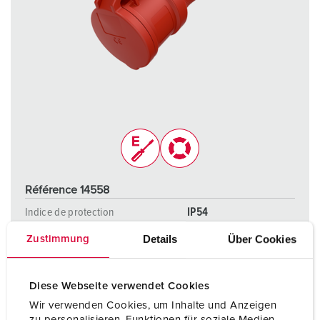
Référence 14558
Indice de protection
IP54
Details
Über Cookies
Zustimmung
Ampère
16 A
Pôles
4 p
Diese Webseite verwendet Cookies
Volt
400 V
Wir verwenden Cookies, um Inhalte und Anzeigen
zu personalisieren, Funktionen für soziale Medien