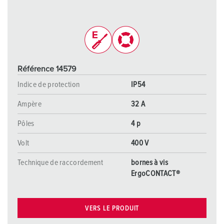
Référence 14579
Indice de protection
IP54
Ampère
32 A
Pôles
4 p
Volt
400 V
Technique de raccordement
bornes à vis
ErgoCONTACT®
VERS LE PRODUIT