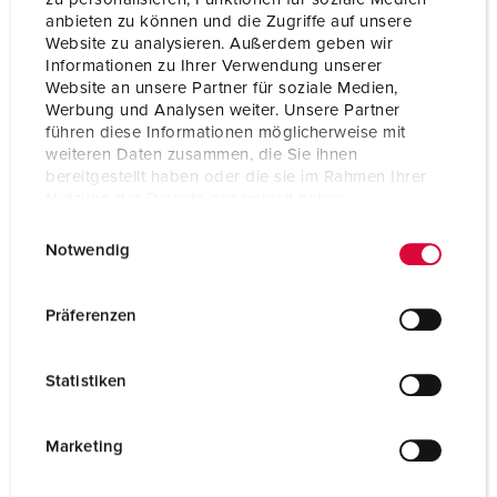
Technique de raccordement
bornes à vis
anbieten zu können und die Zugriffe auf unsere
ErgoCONTACT®
Website zu analysieren. Außerdem geben wir
Informationen zu Ihrer Verwendung unserer
Website an unsere Partner für soziale Medien,
VERS LE PRODUIT
Werbung und Analysen weiter. Unsere Partner
führen diese Informationen möglicherweise mit
weiteren Daten zusammen, die Sie ihnen
bereitgestellt haben oder die sie im Rahmen Ihrer
Nutzung der Dienste gesammelt haben.
E
Datenschutzerklärung
Impressum
Notwendig
i
n
w
Präferenzen
i
l
Statistiken
l
i
g
Marketing
u