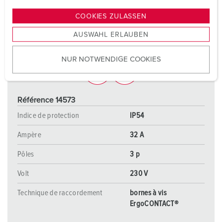
n
g
COOKIES ZULASSEN
s
AUSWAHL ERLAUBEN
a
u
NUR NOTWENDIGE COOKIES
s
w
a
h
Référence 14573
l
Indice de protection
IP54
Ampère
32 A
Pôles
3 p
Volt
230 V
Technique de raccordement
bornes à vis
ErgoCONTACT®