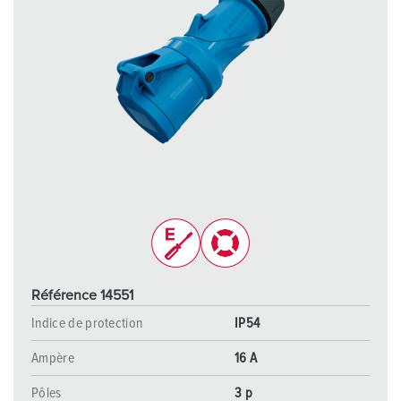
Référence 14551
Indice de protection
IP54
Ampère
16 A
Pôles
3 p