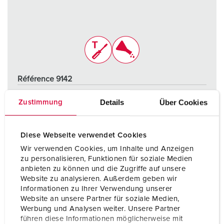
Référence 9142
Indice de protection
IP67
Details
Über Cookies
Zustimmung
Ampère
16 A
Pôles
5 p
Diese Webseite verwendet Cookies
Wir verwenden Cookies, um Inhalte und Anzeigen
Volt
400 V
zu personalisieren, Funktionen für soziale Medien
anbieten zu können und die Zugriffe auf unsere
Technique de raccordement
sans vis - TwinCONTACT
Website zu analysieren. Außerdem geben wir
Informationen zu Ihrer Verwendung unserer
Website an unsere Partner für soziale Medien,
VERS LE PRODUIT
Werbung und Analysen weiter. Unsere Partner
führen diese Informationen möglicherweise mit