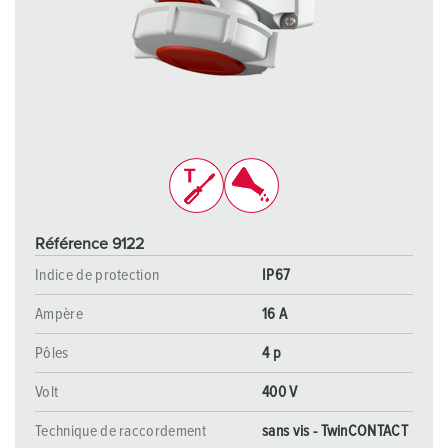
Référence 9122
Indice de protection
IP67
Ampère
16 A
Pôles
4 p
Volt
400 V
Technique de raccordement
sans vis - TwinCONTACT