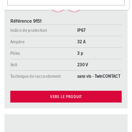
w
a
h
Référence 9151
l
Indice de protection
IP67
Ampère
32 A
Pôles
3 p
Volt
230 V
Technique de raccordement
sans vis - TwinCONTACT
VERS LE PRODUIT