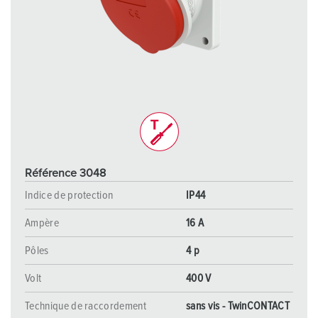
Référence 3048
Indice de protection
IP44
Ampère
16 A
Pôles
4 p
Volt
400 V
Technique de raccordement
sans vis - TwinCONTACT