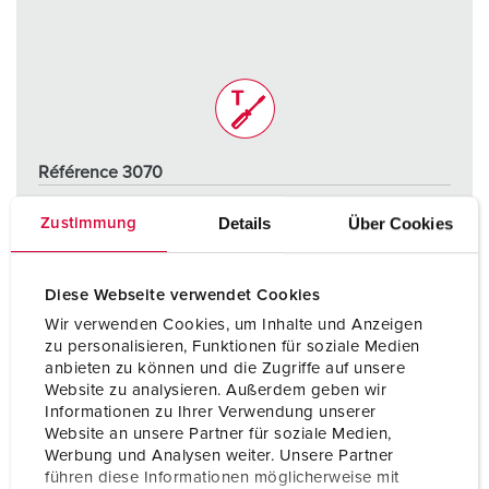
Référence 3070
Indice de protection
IP44
Details
Über Cookies
Zustimmung
Ampère
16 A
Pôles
5 p
Diese Webseite verwendet Cookies
Wir verwenden Cookies, um Inhalte und Anzeigen
Volt
400 V
zu personalisieren, Funktionen für soziale Medien
anbieten zu können und die Zugriffe auf unsere
Technique de raccordement
sans vis - TwinCONTACT
Website zu analysieren. Außerdem geben wir
Informationen zu Ihrer Verwendung unserer
Website an unsere Partner für soziale Medien,
VERS LE PRODUIT
Werbung und Analysen weiter. Unsere Partner
führen diese Informationen möglicherweise mit