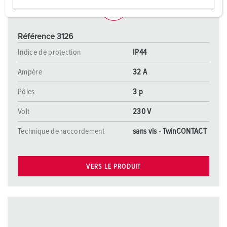
w
a
h
Référence 3126
l
Indice de protection
IP44
Ampère
32 A
Pôles
3 p
Volt
230 V
Technique de raccordement
sans vis - TwinCONTACT
VERS LE PRODUIT