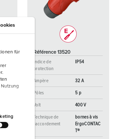
ervice incendie et protection contre les catastrophes
our conteneurs frigorifiques
ookies
our campings
M selon norme du matériel militaire
Référence 13520
ionen für
onnectique pour l‘événementiel
Indice de
IP54
rer
protection
r.
aten
Ampère
32 A
r Nutzung
Pôles
5 p
Volt
400 V
keting
 vis
Technique de
bornes à vis
NTAC
raccordement
ErgoCONTAC
T®