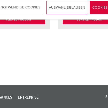
cts
Standard
Contacts
Standar
 NOTWENDIGE COOKIES
AUSWAHL ERLAUBEN
COOKIES
VERS LE PRODUIT
VERS LE PRODUIT
S
SANCES
ENTREPRISE