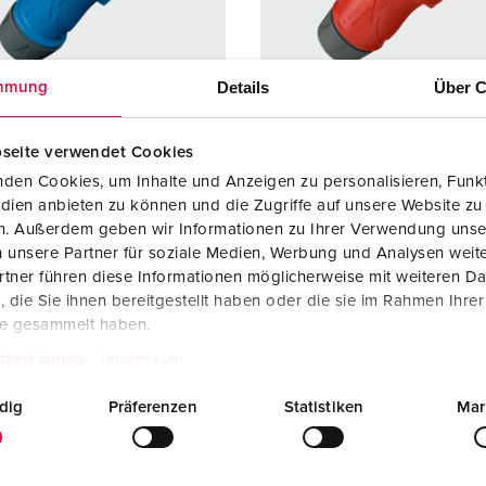
Dispositifs de connexion selon standards internationaux
S
Transmission de données / réseautique
P
Details
Über C
mmung
Produits avec extension et produits complémentaires
P
seite verwendet Cookies
Produits complémentaires
T
rence 13502
Référence 13510
den Cookies, um Inhalte und Anzeigen zu personalisieren, Funkt
C
dien anbieten zu können und die Zugriffe auf unsere Website zu
e de
IP54
Indice de
IP54
en. Außerdem geben wir Informationen zu Ihrer Verwendung unse
ction
protection
 unsere Partner für soziale Medien, Werbung und Analysen weite
tner führen diese Informationen möglicherweise mit weiteren D
re
16 A
Ampère
16 A
die Sie ihnen bereitgestellt haben oder die sie im Rahmen Ihre
3 p
Pôles
5 p
te gesammelt haben.
tzerklärung
Impressum
230 V
Volt
400 V
dig
Präferenzen
Statistiken
Mar
ique de
bornes à vis
Technique de
bornes à
ordement
ErgoCONTAC
raccordement
ErgoCO
T®
T®