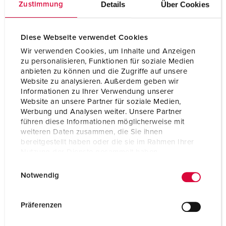
Details
Über Cookies
Zustimmung
Diese Webseite verwendet Cookies
Wir verwenden Cookies, um Inhalte und Anzeigen
zu personalisieren, Funktionen für soziale Medien
anbieten zu können und die Zugriffe auf unsere
Website zu analysieren. Außerdem geben wir
Informationen zu Ihrer Verwendung unserer
Website an unsere Partner für soziale Medien,
Werbung und Analysen weiter. Unsere Partner
führen diese Informationen möglicherweise mit
weiteren Daten zusammen, die Sie ihnen
bereitgestellt haben oder die sie im Rahmen Ihrer
Nutzung der Dienste gesammelt haben.
Référence 13248
E
Datenschutzerklärung
Impressum
Indice de protection
IP67
Notwendig
i
Ampère
63 A
n
w
Präferenzen
Pôles
5 p
i