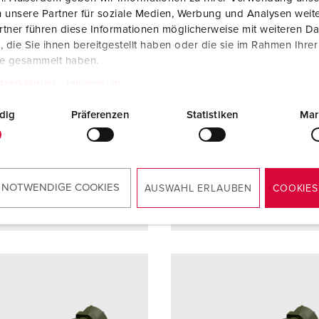
e de
IP67
Indice de
IP67
 unsere Partner für soziale Medien, Werbung und Analysen weite
ction
protection
tner führen diese Informationen möglicherweise mit weiteren D
die Sie ihnen bereitgestellt haben oder die sie im Rahmen Ihre
re
16 A
Ampère
32 A
te gesammelt haben.
5 p
Pôles
3 p
tzerklärung
Impressum
440 - 460 V
Volt
230 V
dig
Präferenzen
Statistiken
Mar
ique de
avec bornes à
Technique de
avec bor
ordement
vis
raccordement
vis
 NOTWENDIGE COOKIES
AUSWAHL ERLAUBEN
COOKIES
VERS LE PRODUIT
VERS LE PRODUIT