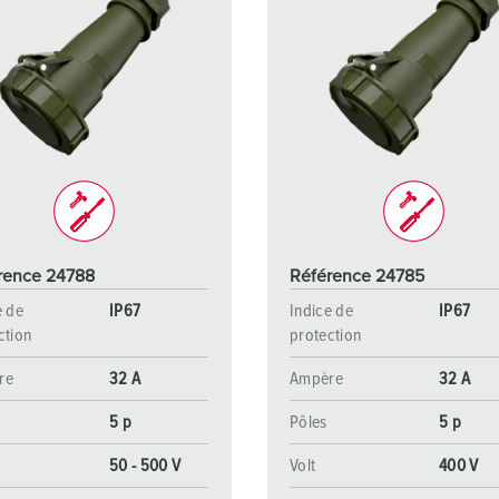
rence 24788
Référence 24785
e de
IP67
Indice de
IP67
ction
protection
re
32 A
Ampère
32 A
5 p
Pôles
5 p
50 - 500 V
Volt
400 V