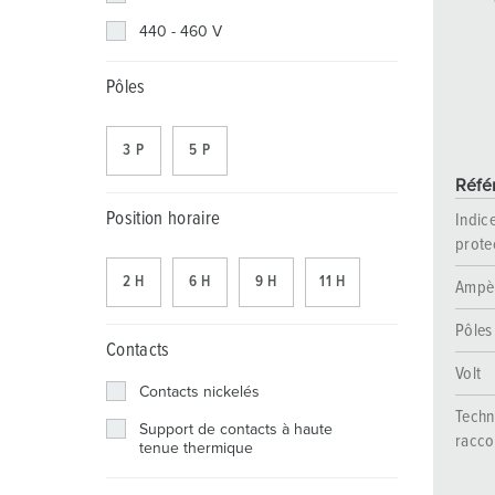
Coffrets combinés
Applications industrielles
Basse tension
Sites
440 - 460 V
X-CONTACT®
Chantiers navals
Pôles
Salons et expositions
3 P
5 P
Exploitation minière
Réfé
Transports publics et ferroviaires
Position horaire
Indic
prote
2 H
6 H
9 H
11 H
Ampè
Pôles
Contacts
Volt
Contacts nickelés
Techn
Support de contacts à haute
racc
tenue thermique