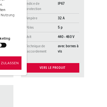
Indice de
IP67
r.
protection
aten
r Nutzung
Ampère
32 A
Pôles
5 p
Volt
440 - 460 V
keting
nes à
Technique de
avec bornes à
raccordement
vis
 ZULASSEN
VERS LE PRODUIT