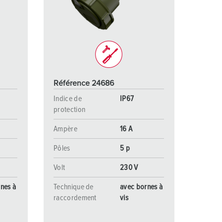
ervice incendie et protection contre les catastrophes
our conteneurs frigorifiques
our campings
M selon norme du matériel militaire
Référence 24686
onnectique pour l‘événementiel
Indice de
IP67
protection
Ampère
16 A
Pôles
5 p
Volt
230 V
nes à
Technique de
avec bornes à
raccordement
vis