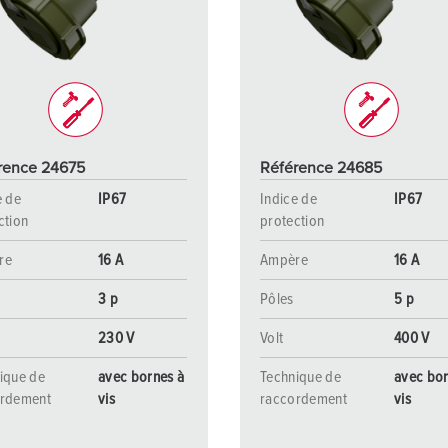
Dispositifs de connexion selon standards internationaux
S
Transmission de données / réseautique
P
Produits avec extension et produits complémentaires
P
Produits complémentaires
T
rence 24675
Référence 24685
C
e de
IP67
Indice de
IP67
ction
protection
re
16 A
Ampère
16 A
3 p
Pôles
5 p
230 V
Volt
400 V
ique de
avec bornes à
Technique de
avec bor
ordement
vis
raccordement
vis