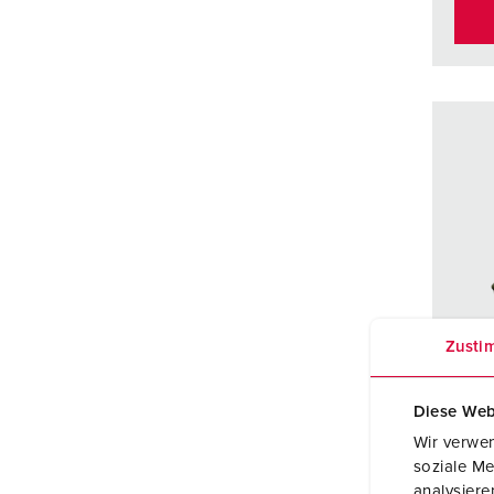
Zusti
Diese Web
Wir verwen
soziale Me
Réfé
analysier