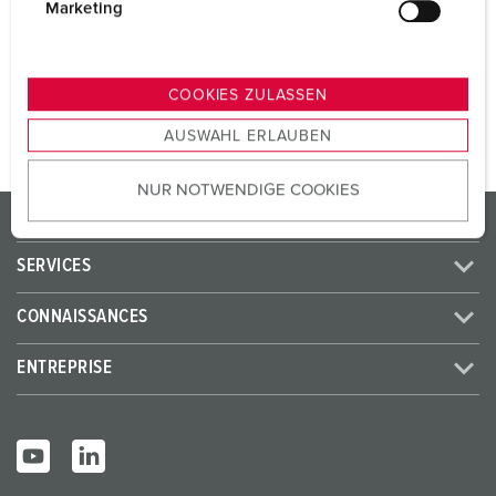
CEE 32 A, 5 p, 400 V
1
g
Marketing
u
n
VERS LE PRODUIT
g
COOKIES ZULASSEN
s
AUSWAHL ERLAUBEN
a
u
NUR NOTWENDIGE COOKIES
s
PRODUITS/SOLUTIONS
w
a
SERVICES
h
l
CONNAISSANCES
ENTREPRISE