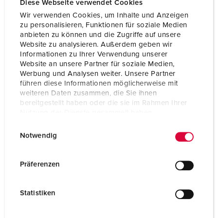
Diese Webseite verwendet Cookies
Wir verwenden Cookies, um Inhalte und Anzeigen
zu personalisieren, Funktionen für soziale Medien
anbieten zu können und die Zugriffe auf unsere
Website zu analysieren. Außerdem geben wir
Informationen zu Ihrer Verwendung unserer
Website an unsere Partner für soziale Medien,
Werbung und Analysen weiter. Unsere Partner
führen diese Informationen möglicherweise mit
weiteren Daten zusammen, die Sie ihnen
bereitgestellt haben oder die sie im Rahmen Ihrer
Nutzung der Dienste gesammelt haben.
E
Datenschutzerklärung
Impressum
Notwendig
i
Référence 920021
n
w
Matériaux des boítiers
matière plastique
Präferenzen
i
Indice de protection
IP44
l
Statistiken
l
CEE 16 A, 5 p, 400 V
1
i