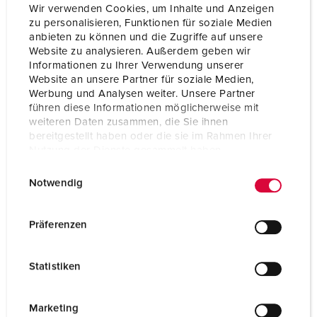
Wir verwenden Cookies, um Inhalte und Anzeigen
zu personalisieren, Funktionen für soziale Medien
anbieten zu können und die Zugriffe auf unsere
Website zu analysieren. Außerdem geben wir
Informationen zu Ihrer Verwendung unserer
Website an unsere Partner für soziale Medien,
Werbung und Analysen weiter. Unsere Partner
führen diese Informationen möglicherweise mit
weiteren Daten zusammen, die Sie ihnen
bereitgestellt haben oder die sie im Rahmen Ihrer
Nutzung der Dienste gesammelt haben.
E
Datenschutzerklärung
Impressum
Notwendig
i
n
Référence 930031
w
Präferenzen
Matériaux des boítiers
matière plastique
i
l
Indice de protection
IP44
Statistiken
l
i
CEE 16 A, 5 p, 400 V DUO
2
g
Marketing