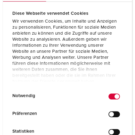
Diese Webseite verwendet Cookies
Wir verwenden Cookies, um Inhalte und Anzeigen
zu personalisieren, Funktionen für soziale Medien
anbieten zu können und die Zugriffe auf unsere
Website zu analysieren. Außerdem geben wir
Informationen zu Ihrer Verwendung unserer
Website an unsere Partner für soziale Medien,
Werbung und Analysen weiter. Unsere Partner
führen diese Informationen möglicherweise mit
weiteren Daten zusammen, die Sie ihnen
bereitgestellt haben oder die sie im Rahmen Ihrer
Nutzung der Dienste gesammelt haben.
E
Datenschutzerklärung
Impressum
Référence 10087
Notwendig
i
Indice de protection
IP44
n
w
Ampère
15 A
Präferenzen
i
Pôles
2 p+PE
l
Statistiken
l