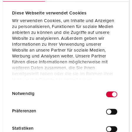
Diese Webseite verwendet Cookies
Wir verwenden Cookies, um Inhalte und Anzeigen
zu personalisieren, Funktionen für soziale Medien
anbieten zu können und die Zugriffe auf unsere
Website zu analysieren. Außerdem geben wir
Informationen zu Ihrer Verwendung unserer
Website an unsere Partner für soziale Medien,
Werbung und Analysen weiter. Unsere Partner
führen diese Informationen möglicherweise mit
weiteren Daten zusammen, die Sie ihnen
bereitgestellt haben oder die sie im Rahmen Ihrer
Nutzung der Dienste gesammelt haben.
E
Datenschutzerklärung
Impressum
Référence 852
Notwendig
i
Indice de protection
IP44
n
w
Ampère
16 A
Präferenzen
i
Pôles
3 p
l
Statistiken
l