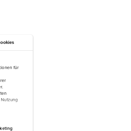
ervice incendie et protection contre les catastrophes
our conteneurs frigorifiques
our campings
M selon norme du matériel militaire
ookies
onnectique pour l‘événementiel
ionen für
rer
r.
aten
r Nutzung
keting