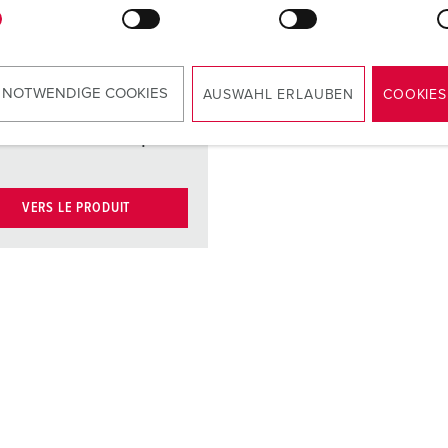
cts
Contacts
nickelés
cts
Support de
 NOTWENDIGE COOKIES
contacts à
AUSWAHL ERLAUBEN
COOKIES
haute tenue
thermique
VERS LE PRODUIT