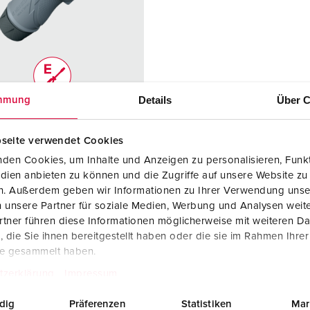
Dispositifs de connexion selon standards internationaux
S
Transmission de données / réseautique
P
Produits avec extension et produits complémentaires
P
Produits complémentaires
T
Details
Über C
mmung
rence 13612
C
e de
IP54
seite verwendet Cookies
ction
den Cookies, um Inhalte und Anzeigen zu personalisieren, Funkt
dien anbieten zu können und die Zugriffe auf unsere Website zu
re
32 A
en. Außerdem geben wir Informationen zu Ihrer Verwendung unse
 unsere Partner für soziale Medien, Werbung und Analysen weite
5 p
tner führen diese Informationen möglicherweise mit weiteren D
440 - 460 V
die Sie ihnen bereitgestellt haben oder die sie im Rahmen Ihre
te gesammelt haben.
ique de
bornes à vis
tzerklärung
Impressum
ordement
ErgoCONTAC
T®
dig
Präferenzen
Statistiken
Mar