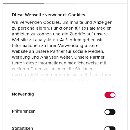
Volt
600 - 690 V
Technique de raccordement
avec bornes à vis
Diese Webseite verwendet Cookies
Wir verwenden Cookies, um Inhalte und Anzeigen
Contacts
X-CONTACT®
zu personalisieren, Funktionen für soziale Medien
anbieten zu können und die Zugriffe auf unsere
Website zu analysieren. Außerdem geben wir
VERS LE PRODUIT
Informationen zu Ihrer Verwendung unserer
Website an unsere Partner für soziale Medien,
Werbung und Analysen weiter. Unsere Partner
führen diese Informationen möglicherweise mit
weiteren Daten zusammen, die Sie ihnen
bereitgestellt haben oder die sie im Rahmen Ihrer
Nutzung der Dienste gesammelt haben.
E
Datenschutzerklärung
Impressum
Notwendig
i
n
w
Präferenzen
i
l
Statistiken