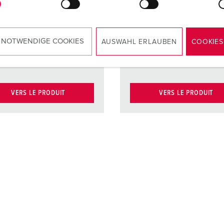
contacts à
contacts
haute tenue
haute te
thermique
thermiq
 NOTWENDIGE COOKIES
AUSWAHL ERLAUBEN
COOKIES
cts
Contacts
Contacts
Contact
nickelés
nickelés
VERS LE PRODUIT
VERS LE PRODUIT