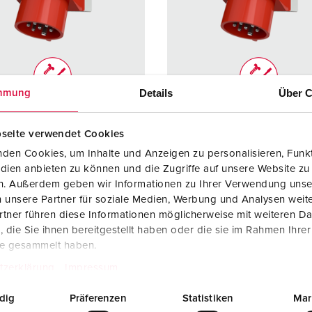
Dispositifs de connexion selon standards internationaux
S
Transmission de données / réseautique
P
Produits avec extension et produits complémentaires
P
Details
Über C
mmung
Produits complémentaires
T
rence 2167
Référence 2166
C
seite verwendet Cookies
e de
IP44
Indice de
IP44
den Cookies, um Inhalte und Anzeigen zu personalisieren, Funkt
ction
protection
dien anbieten zu können und die Zugriffe auf unsere Website zu
re
32 A
Ampère
16 A
en. Außerdem geben wir Informationen zu Ihrer Verwendung unse
 unsere Partner für soziale Medien, Werbung und Analysen weite
7 p
Pôles
7 p
tner führen diese Informationen möglicherweise mit weiteren D
die Sie ihnen bereitgestellt haben oder die sie im Rahmen Ihre
400 V
Volt
400 V
te gesammelt haben.
ique de
avec bornes à
Technique de
avec bor
tzerklärung
Impressum
ordement
vis
raccordement
vis
dig
Präferenzen
Statistiken
Mar
cts
Support de
Contacts
Support