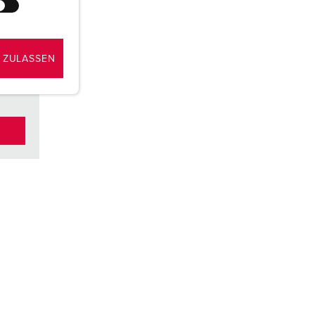
 à
nue
ue
 ZULASSEN
s