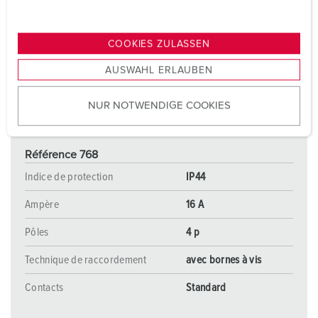
u
n
g
COOKIES ZULASSEN
s
AUSWAHL ERLAUBEN
a
u
NUR NOTWENDIGE COOKIES
s
w
a
Référence 768
h
l
Indice de protection
IP44
Ampère
16 A
Pôles
4 p
Technique de raccordement
avec bornes à vis
Contacts
Standard