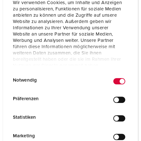
Technique de raccordement
avec bornes à vis
Wir verwenden Cookies, um Inhalte und Anzeigen
zu personalisieren, Funktionen für soziale Medien
Contacts
Standard
anbieten zu können und die Zugriffe auf unsere
Website zu analysieren. Außerdem geben wir
Informationen zu Ihrer Verwendung unserer
Website an unsere Partner für soziale Medien,
VERS LE PRODUIT
Werbung und Analysen weiter. Unsere Partner
führen diese Informationen möglicherweise mit
weiteren Daten zusammen, die Sie ihnen
bereitgestellt haben oder die sie im Rahmen Ihrer
Nutzung der Dienste gesammelt haben.
E
Datenschutzerklärung
Impressum
Notwendig
i
n
w
Präferenzen
i
l
Statistiken
l
i
g
Marketing