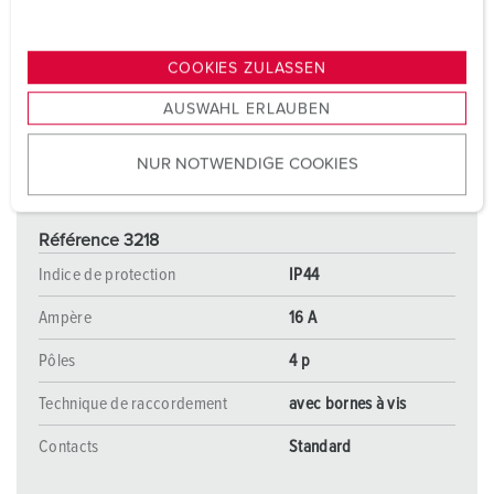
u
n
g
COOKIES ZULASSEN
s
AUSWAHL ERLAUBEN
a
u
NUR NOTWENDIGE COOKIES
s
w
a
Référence 3218
h
l
Indice de protection
IP44
Ampère
16 A
Pôles
4 p
Technique de raccordement
avec bornes à vis
Contacts
Standard