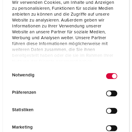
Technique de raccordement
avec bornes à vis
Wir verwenden Cookies, um Inhalte und Anzeigen
zu personalisieren, Funktionen für soziale Medien
Contacts
Standard
anbieten zu können und die Zugriffe auf unsere
Website zu analysieren. Außerdem geben wir
Informationen zu Ihrer Verwendung unserer
Website an unsere Partner für soziale Medien,
VERS LE PRODUIT
Werbung und Analysen weiter. Unsere Partner
führen diese Informationen möglicherweise mit
weiteren Daten zusammen, die Sie ihnen
bereitgestellt haben oder die sie im Rahmen Ihrer
Nutzung der Dienste gesammelt haben.
E
Datenschutzerklärung
Impressum
Notwendig
i
n
w
Präferenzen
i
l
Statistiken
l
i
g
Marketing