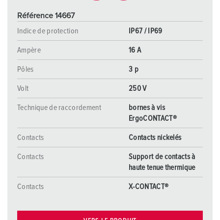
Référence 14667
Indice de protection
IP67 / IP69
Ampère
16 A
Pôles
3 p
Volt
250 V
Technique de raccordement
bornes à vis
ErgoCONTACT®
Contacts
Contacts nickelés
Contacts
Support de contacts à
haute tenue thermique
Contacts
X-CONTACT®