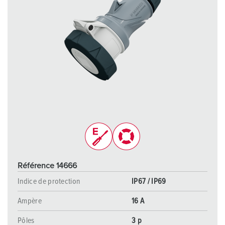
Référence 14666
Indice de protection
IP67 / IP69
Ampère
16 A
Pôles
3 p