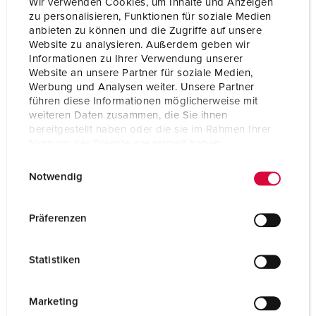
Wir verwenden Cookies, um Inhalte und Anzeigen
zu personalisieren, Funktionen für soziale Medien
anbieten zu können und die Zugriffe auf unsere
Website zu analysieren. Außerdem geben wir
Informationen zu Ihrer Verwendung unserer
Website an unsere Partner für soziale Medien,
Werbung und Analysen weiter. Unsere Partner
führen diese Informationen möglicherweise mit
weiteren Daten zusammen, die Sie ihnen
bereitgestellt haben oder die sie im Rahmen Ihrer
Nutzung der Dienste gesammelt haben.
E
Datenschutzerklärung
Impressum
Notwendig
i
n
Référence 15682
w
Präferenzen
en acier inoxydable (1.4301), avec parois latérales,
i
capot de la paroi arrière amovible, pour fixation
l
Statistiken
murale ou sur socle 15530, dimensions (H x L x P):
l
496,5 x 254 x 250 mm, prévu pour coffret AMAXX® 2,
i
3 étages, surface: acier inoxydable brut
g
Marketing