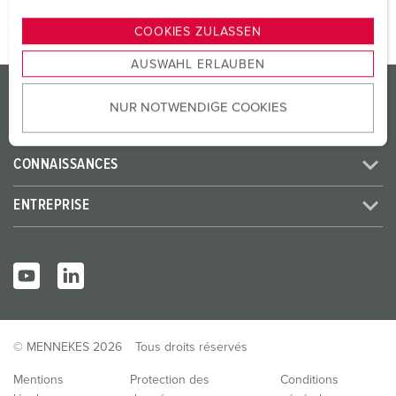
n
g
COOKIES ZULASSEN
s
AUSWAHL ERLAUBEN
a
PRODUITS/SOLUTIONS
u
NUR NOTWENDIGE COOKIES
s
SERVICES
w
a
CONNAISSANCES
h
l
ENTREPRISE
© MENNEKES 2026
Tous droits réservés
Mentions
Protection des
Conditions