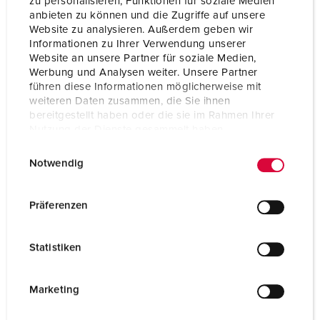
zu personalisieren, Funktionen für soziale Medien
anbieten zu können und die Zugriffe auf unsere
Website zu analysieren. Außerdem geben wir
Informationen zu Ihrer Verwendung unserer
Website an unsere Partner für soziale Medien,
Werbung und Analysen weiter. Unsere Partner
führen diese Informationen möglicherweise mit
weiteren Daten zusammen, die Sie ihnen
bereitgestellt haben oder die sie im Rahmen Ihrer
Nutzung der Dienste gesammelt haben.
E
Datenschutzerklärung
Impressum
Notwendig
i
n
w
Präferenzen
Référence 41340
i
avec joint, prévu pour le montage des socles de
l
Statistiken
prises semi-encastrés 16 A ou 32 A, groupes de
l
produits 1046, 1056, 1134 et 1056, référence 40369
i
g
Marketing
VERS LE PRODUIT
u