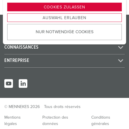
g
COOKIES ZULASSEN
s
AUSWAHL ERLAUBEN
a
PRODUITS/SOLUTIONS
u
NUR NOTWENDIGE COOKIES
s
SERVICES
w
a
CONNAISSANCES
h
l
ENTREPRISE
© MENNEKES 2026
Tous droits réservés
Mentions
Protection des
Conditions
légales
données
générales