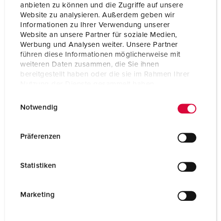
anbieten zu können und die Zugriffe auf unsere
Website zu analysieren. Außerdem geben wir
Informationen zu Ihrer Verwendung unserer
Website an unsere Partner für soziale Medien,
Werbung und Analysen weiter. Unsere Partner
führen diese Informationen möglicherweise mit
weiteren Daten zusammen, die Sie ihnen
bereitgestellt haben oder die sie im Rahmen Ihrer
Nutzung der Dienste gesammelt haben.
E
Datenschutzerklärung
Impressum
Notwendig
i
n
w
Präferenzen
i
Référence 75280
l
sur demande, livrables en version étanche, résistant à
Statistiken
l
l‘eau de mer
i
g
Marketing
VERS LE PRODUIT
u
n