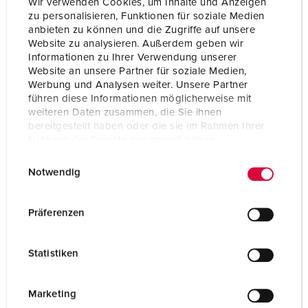
Wir verwenden Cookies, um Inhalte und Anzeigen
zu personalisieren, Funktionen für soziale Medien
anbieten zu können und die Zugriffe auf unsere
Website zu analysieren. Außerdem geben wir
Informationen zu Ihrer Verwendung unserer
Website an unsere Partner für soziale Medien,
Werbung und Analysen weiter. Unsere Partner
führen diese Informationen möglicherweise mit
weiteren Daten zusammen, die Sie ihnen
bereitgestellt haben oder die sie im Rahmen Ihrer
Nutzung der Dienste gesammelt haben.
E
Datenschutzerklärung
Impressum
Notwendig
i
n
Référence 15683
w
Präferenzen
en acier inoxydable (1.4301), avec parois latérales,
i
capot de la paroi arrière amovible, pour fixation
l
Statistiken
murale ou sur socle 15530, dimensions (H x L x P): 758
l
x 254 x 280 mm, prévu pour coffret AMAXX® 4 ou 5
i
étages, surface: acier inoxydable brut
g
Marketing