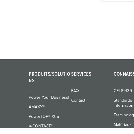
g
u
n
g
s
a
u
s
w
a
PRODUITS/SOLUTIO
SERVICES
CONNAIS
h
NS
l
FAQ
CEI 61439
Power Your Business!
Contact
Standards
internatio
AMAXX®
Terminolog
PowerTOP® Xtra
Matériaux
X-CONTACT®