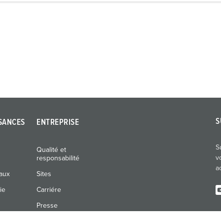
S
SANCES
ENTREPRISE
S
Qualité et
v
responsabilité
a
naux
Sites
ie
Carriére
Presse