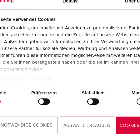
Details
Über C
mmung
Dispositifs de connexion selon standards internationaux
S
Transmission de données / réseautique
P
seite verwendet Cookies
den Cookies, um Inhalte und Anzeigen zu personalisieren, Funkt
Produits avec extension et produits complémentaires
P
dien anbieten zu können und die Zugriffe auf unsere Website zu
en. Außerdem geben wir Informationen zu Ihrer Verwendung unse
Produits complémentaires
T
 unsere Partner für soziale Medien, Werbung und Analysen weite
rence 15690
tner führen diese Informationen möglicherweise mit weiteren D
C
ier inoxydable
die Sie ihnen bereitgestellt haben oder die sie im Rahmen Ihre
01), convient à chaque fois
te gesammelt haben.
combinaisons AMAXX® à 2
tzerklärung
Impressum
 segments, avec parois
ales, pour fixation murale
dig
Präferenzen
Statistiken
Mar
r socle, dimensions (H x L
 226 x 155 x 131/52 mm
VERS LE PRODUIT
 NOTWENDIGE COOKIES
AUSWAHL ERLAUBEN
COOKIES