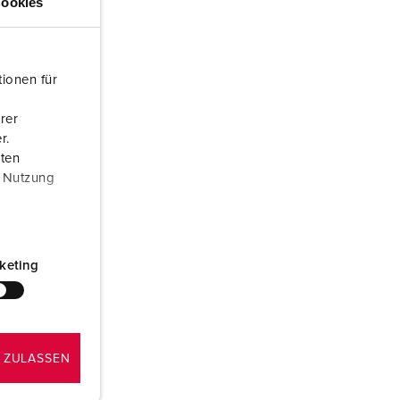
ookies
ervice incendie et protection contre les catastrophes
our conteneurs frigorifiques
ionen für
our campings
rer
M selon norme du matériel militaire
r.
aten
onnectique pour l‘événementiel
r Nutzung
keting
 ZULASSEN