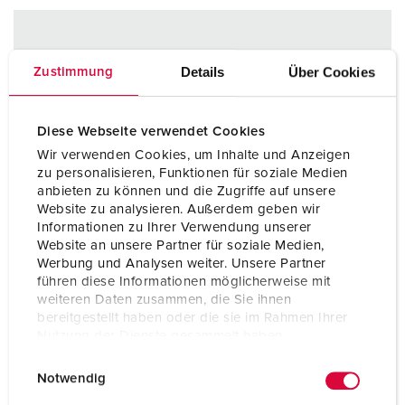
Details
Über Cookies
Zustimmung
Diese Webseite verwendet Cookies
Wir verwenden Cookies, um Inhalte und Anzeigen
zu personalisieren, Funktionen für soziale Medien
anbieten zu können und die Zugriffe auf unsere
Website zu analysieren. Außerdem geben wir
Informationen zu Ihrer Verwendung unserer
Website an unsere Partner für soziale Medien,
Werbung und Analysen weiter. Unsere Partner
führen diese Informationen möglicherweise mit
weiteren Daten zusammen, die Sie ihnen
bereitgestellt haben oder die sie im Rahmen Ihrer
Nutzung der Dienste gesammelt haben.
E
Datenschutzerklärung
Impressum
Notwendig
i