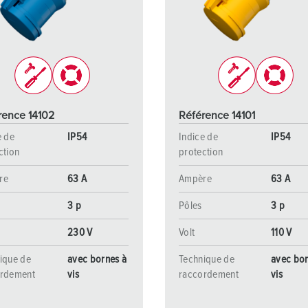
Dispositifs de connexion selon standards internationaux
S
Transmission de données / réseautique
P
Produits avec extension et produits complémentaires
P
Produits complémentaires
T
rence 14102
Référence 14101
C
e de
IP54
Indice de
IP54
ction
protection
re
63 A
Ampère
63 A
3 p
Pôles
3 p
230 V
Volt
110 V
ique de
avec bornes à
Technique de
avec bor
ordement
vis
raccordement
vis