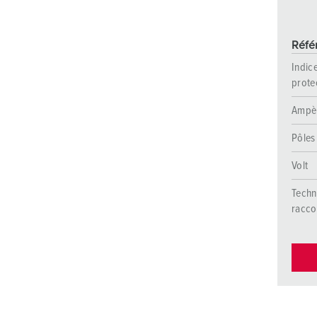
Réfé
Indic
prote
Ampè
Pôles
Volt
Techn
racc