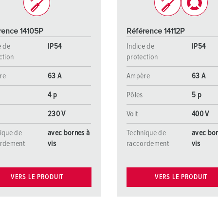
rence 14105P
Référence 14112P
e de
IP54
Indice de
IP54
ction
protection
re
63 A
Ampère
63 A
4 p
Pôles
5 p
230 V
Volt
400 V
ique de
avec bornes à
Technique de
avec bor
ordement
vis
raccordement
vis
VERS LE PRODUIT
VERS LE PRODUIT