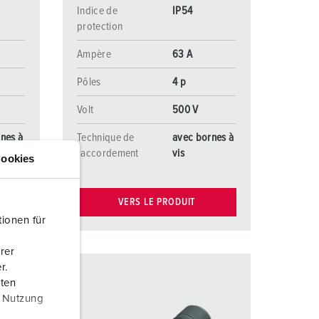
Indice de
IP54
protection
Ampère
63 A
Pôles
4 p
Volt
500 V
nes à
Technique de
avec bornes à
raccordement
vis
ookies
VERS LE PRODUIT
ionen für
rer
r.
aten
r Nutzung