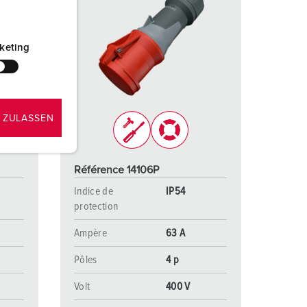
keting
 ZULASSEN
Référence 14106P
Indice de
IP54
protection
Ampère
63 A
Pôles
4 p
Volt
400 V