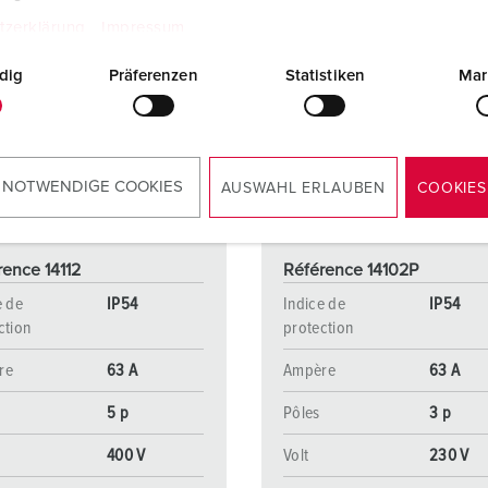
tzerklärung
Impressum
dig
Präferenzen
Statistiken
Mar
 NOTWENDIGE COOKIES
AUSWAHL ERLAUBEN
COOKIES
rence 14112
Référence 14102P
e de
IP54
Indice de
IP54
ction
protection
re
63 A
Ampère
63 A
5 p
Pôles
3 p
400 V
Volt
230 V