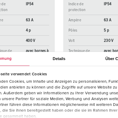
e de
IP54
Indice de
IP54
ction
protection
re
63 A
Ampère
63 A
4 p
Pôles
5 p
400 V
Volt
230 V
ique de
avec bornes à
Technique de
avec bor
ordement
vis
raccordement
vis
Details
Über C
mmung
seite verwendet Cookies
VERS LE PRODUIT
VERS LE PRODUIT
den Cookies, um Inhalte und Anzeigen zu personalisieren, Funkt
dien anbieten zu können und die Zugriffe auf unsere Website zu
en. Außerdem geben wir Informationen zu Ihrer Verwendung unse
 unsere Partner für soziale Medien, Werbung und Analysen weite
tner führen diese Informationen möglicherweise mit weiteren D
die Sie ihnen bereitgestellt haben oder die sie im Rahmen Ihre
te gesammelt haben.