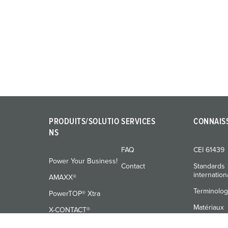
PRODUITS/SOLUTIO
SERVICES
CONNAIS
NS
FAQ
CEI 61439
Power Your Business!
Contact
Standards
internatio
AMAXX®
Terminolog
PowerTOP® Xtra
Matériaux
X-CONTACT®
Formation