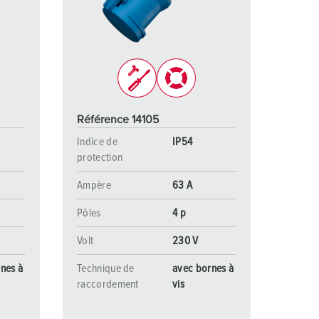
ervice incendie et protection contre les catastrophes
our conteneurs frigorifiques
our campings
M selon norme du matériel militaire
Référence 14105
onnectique pour l‘événementiel
Indice de
IP54
protection
Ampère
63 A
Pôles
4 p
Volt
230 V
nes à
Technique de
avec bornes à
raccordement
vis