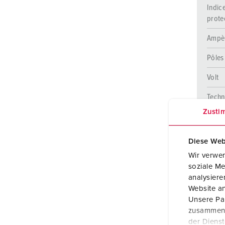
Indic
prote
Ampè
Pôles
Volt
Techn
racc
Zusti
Diese Web
Wir verwen
soziale Me
analysier
Website an
Unsere Par
zusammen, 
der Diens