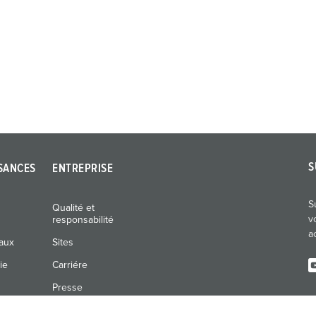
S
SANCES
ENTREPRISE
S
Qualité et
v
responsabilité
a
naux
Sites
ie
Carriére
Presse
Expositions