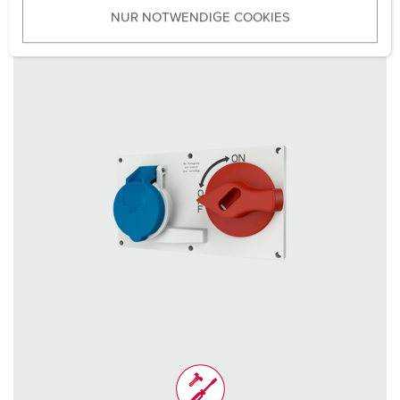
NUR NOTWENDIGE COOKIES
s
w
a
h
l