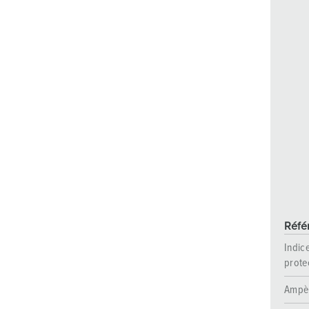
Réfé
Indic
prote
Ampè