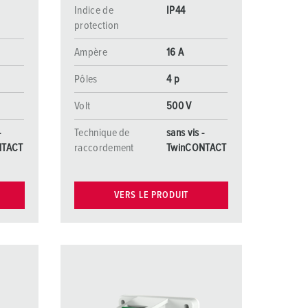
Indice de
IP44
protection
Ampère
16 A
Pôles
4 p
Volt
500 V
-
Technique de
sans vis -
NTACT
raccordement
TwinCONTACT
VERS LE PRODUIT