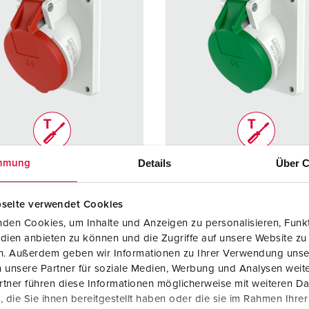
Details
Über C
mmung
rence 1638
Référence 1640
e de
IP44
Indice de
IP44
seite verwendet Cookies
ction
protection
den Cookies, um Inhalte und Anzeigen zu personalisieren, Funkt
re
16 A
Ampère
16 A
dien anbieten zu können und die Zugriffe auf unsere Website zu
en. Außerdem geben wir Informationen zu Ihrer Verwendung unse
4 p
Pôles
4 p
 unsere Partner für soziale Medien, Werbung und Analysen weite
tner führen diese Informationen möglicherweise mit weiteren D
400 V
Volt
50 - 500
die Sie ihnen bereitgestellt haben oder die sie im Rahmen Ihre