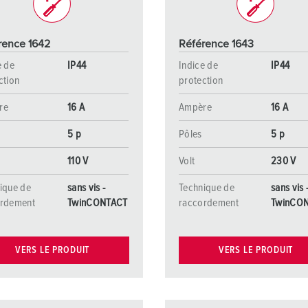
rence 1642
Référence 1643
e de
IP44
Indice de
IP44
ction
protection
re
16 A
Ampère
16 A
5 p
Pôles
5 p
110 V
Volt
230 V
ique de
sans vis -
Technique de
sans vis 
ordement
TwinCONTACT
raccordement
TwinCO
VERS LE PRODUIT
VERS LE PRODUIT