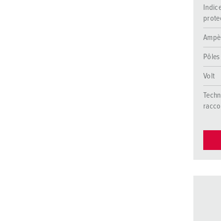
Indic
prote
Ampè
Pôles
Volt
Techn
racc