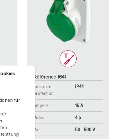
ookies
Référence 1641
Indice de
IP44
protection
ionen für
Ampère
16 A
rer
Pôles
4 p
r.
aten
 V
Volt
50 - 500 V
r Nutzung