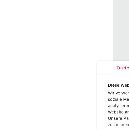
Zusti
Réfé
Indic
Diese Web
prote
Wir verwen
Ampè
soziale Me
analysier
Pôles
Website an
Unsere Par
Volt
zusammen, 