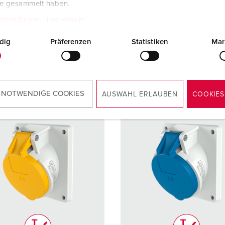
te gesammelt haben.
ique de
sans vis -
Technique de
sans vis 
ordement
TwinCONTACT
raccordement
TwinCO
tzerklärung
Impressum
dig
Präferenzen
Statistiken
Mar
VERS LE PRODUIT
VERS LE PRODUIT
 NOTWENDIGE COOKIES
AUSWAHL ERLAUBEN
COOKIES