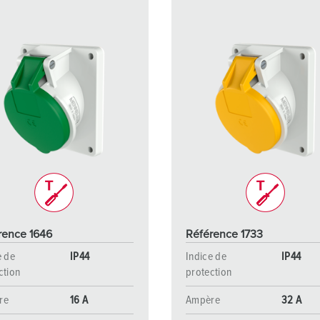
rence 1646
Référence 1733
e de
IP44
Indice de
IP44
ction
protection
re
16 A
Ampère
32 A