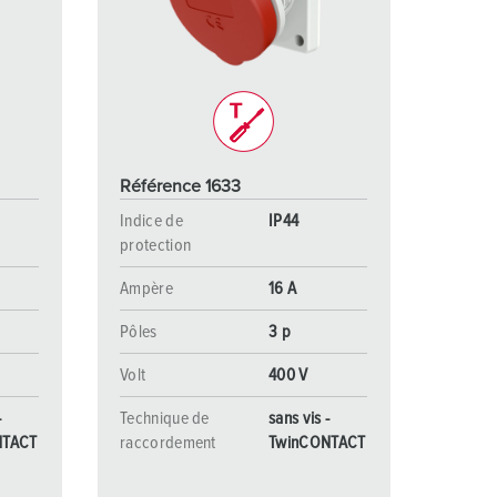
ervice incendie et protection contre les catastrophes
our conteneurs frigorifiques
our campings
M selon norme du matériel militaire
Référence 1633
onnectique pour l‘événementiel
Indice de
IP44
protection
Ampère
16 A
Pôles
3 p
Volt
400 V
-
Technique de
sans vis -
NTACT
raccordement
TwinCONTACT