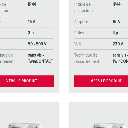
e de
IP44
Indice de
IP44
ction
protection
re
16 A
Ampère
16 A
3 p
Pôles
4 p
50 - 500 V
Volt
230 V
ique de
sans vis -
Technique de
sans vis 
ordement
TwinCONTACT
raccordement
TwinCO
VERS LE PRODUIT
VERS LE PRODUIT