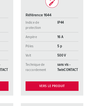
Référence 1644
Indice de
IP44
protection
Ampère
16 A
Pôles
5 p
Volt
500 V
-
Technique de
sans vis -
NTACT
raccordement
TwinCONTACT
VERS LE PRODUIT