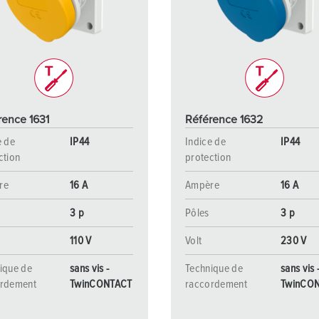
Dispositifs de connexion selon standards internationaux
S
Transmission de données / réseautique
P
Produits avec extension et produits complémentaires
P
Produits complémentaires
T
rence 1631
Référence 1632
C
e de
IP44
Indice de
IP44
ction
protection
re
16 A
Ampère
16 A
3 p
Pôles
3 p
110 V
Volt
230 V
ique de
sans vis -
Technique de
sans vis 
ordement
TwinCONTACT
raccordement
TwinCO