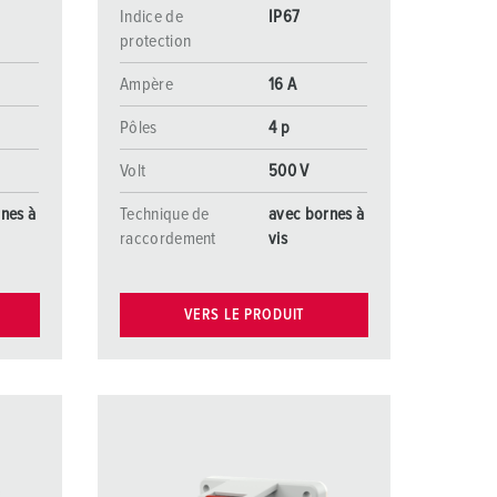
Indice de
IP67
protection
Ampère
16 A
Pôles
4 p
Volt
500 V
nes à
Technique de
avec bornes à
raccordement
vis
VERS LE PRODUIT