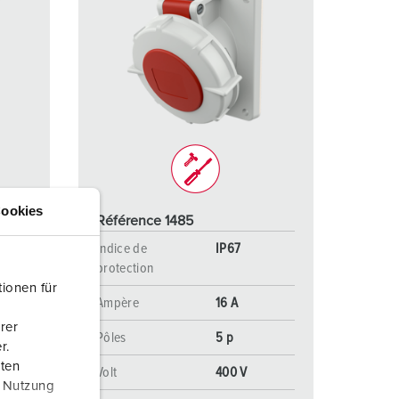
ookies
Référence 1485
Indice de
IP67
protection
ionen für
Ampère
16 A
rer
Pôles
5 p
r.
aten
Volt
400 V
r Nutzung