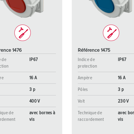
Dispositifs de connexion selon standards internationaux
S
Transmission de données / réseautique
P
Produits avec extension et produits complémentaires
P
Produits complémentaires
T
rence 1476
Référence 1475
C
e de
IP67
Indice de
IP67
ction
protection
re
16 A
Ampère
16 A
3 p
Pôles
3 p
400 V
Volt
230 V
ique de
avec bornes à
Technique de
avec bor
ordement
vis
raccordement
vis