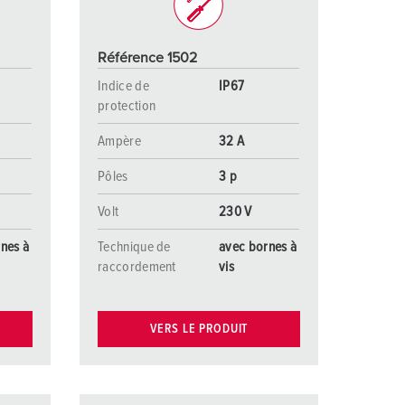
Référence 1502
Indice de
IP67
protection
Ampère
32 A
Pôles
3 p
Volt
230 V
nes à
Technique de
avec bornes à
raccordement
vis
VERS LE PRODUIT