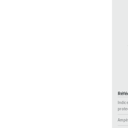
Réfé
Indic
prote
Ampè