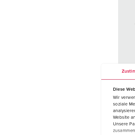
Zusti
Réfé
Indic
Diese Web
prote
Wir verwen
Ampè
soziale Me
analysier
Pôles
Website an
Unsere Par
Volt
zusammen, 