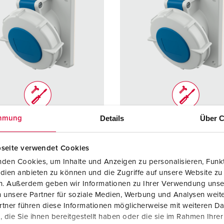
Details
Über C
mmung
rence 1478
Référence 1484
e de
IP67
Indice de
IP67
seite verwendet Cookies
ction
protection
den Cookies, um Inhalte und Anzeigen zu personalisieren, Funkt
re
16 A
Ampère
16 A
dien anbieten zu können und die Zugriffe auf unsere Website zu
en. Außerdem geben wir Informationen zu Ihrer Verwendung unse
4 p
Pôles
5 p
 unsere Partner für soziale Medien, Werbung und Analysen weite
tner führen diese Informationen möglicherweise mit weiteren D
230 V
Volt
230 V
die Sie ihnen bereitgestellt haben oder die sie im Rahmen Ihre