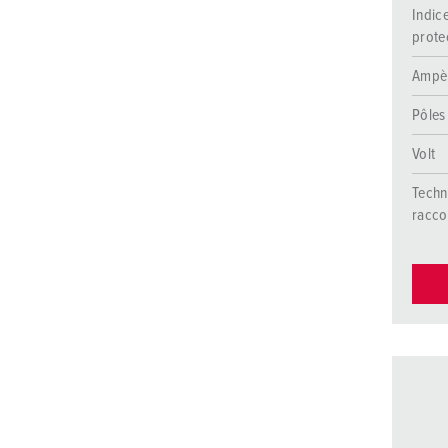
Indic
prote
Ampè
Pôles
Volt
Techn
racc