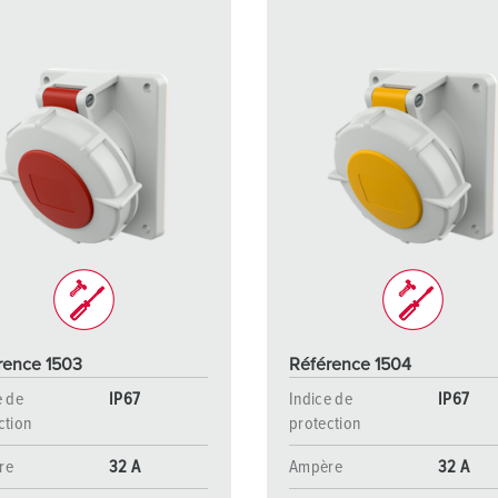
rence 1503
Référence 1504
e de
IP67
Indice de
IP67
ction
protection
re
32 A
Ampère
32 A