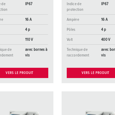
e de
IP67
Indice de
IP67
ction
protection
re
16 A
Ampère
16 A
4 p
Pôles
4 p
110 V
Volt
400 V
ique de
avec bornes à
Technique de
avec bor
ordement
vis
raccordement
vis
VERS LE PRODUIT
VERS LE PRODUIT