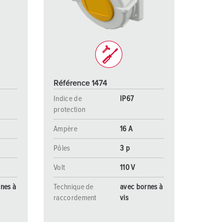
ervice incendie et protection contre les catastrophes
our conteneurs frigorifiques
our campings
M selon norme du matériel militaire
Référence 1474
onnectique pour l‘événementiel
Indice de
IP67
protection
Ampère
16 A
Pôles
3 p
Volt
110 V
nes à
Technique de
avec bornes à
raccordement
vis