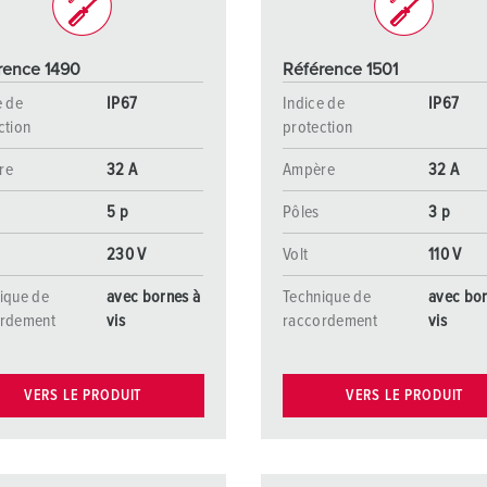
rence 1490
Référence 1501
e de
IP67
Indice de
IP67
ction
protection
re
32 A
Ampère
32 A
5 p
Pôles
3 p
230 V
Volt
110 V
ique de
avec bornes à
Technique de
avec bor
ordement
vis
raccordement
vis
VERS LE PRODUIT
VERS LE PRODUIT