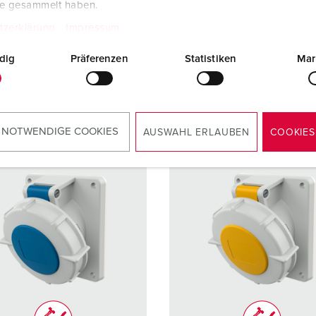
te gesammelt haben.
ique de
avec bornes à
Technique de
avec bor
ordement
vis
raccordement
vis
tzerklärung
Impressum
dig
Präferenzen
Statistiken
Mar
VERS LE PRODUIT
VERS LE PRODUIT
 NOTWENDIGE COOKIES
AUSWAHL ERLAUBEN
COOKIES