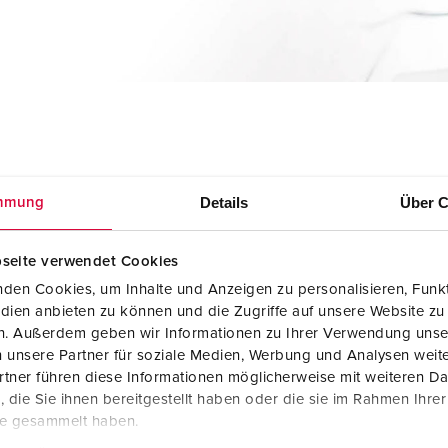
Dispositifs de connexion selon standards internationaux
S
Transmission de données / réseautique
P
Produits avec extension et produits complémentaires
P
Produits complémentaires
T
C
Details
Über C
mmung
l'Afrique
seite verwendet Cookies
den Cookies, um Inhalte und Anzeigen zu personalisieren, Funkt
dien anbieten zu können und die Zugriffe auf unsere Website zu
en. Außerdem geben wir Informationen zu Ihrer Verwendung unse
 unsere Partner für soziale Medien, Werbung und Analysen weite
tner führen diese Informationen möglicherweise mit weiteren D
die Sie ihnen bereitgestellt haben oder die sie im Rahmen Ihre
te gesammelt haben.