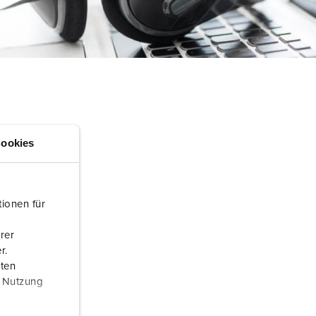
ervice incendie et protection contre les catastrophes
our conteneurs frigorifiques
our campings
M selon norme du matériel militaire
onnectique pour l‘événementiel
ookies
ionen für
rer
r.
aten
r Nutzung