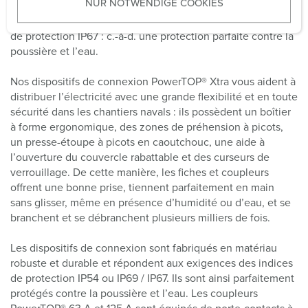
NUR NOTWENDIGE COOKIES
s
est simple et vous permet de gagner du temps. Les fiches
w
et coupleurs AM-TOP® répondent aux exigences de l’indice
de protection IP67 : c.-à-d. une protection parfaite contre la
a
poussière et l’eau.
h
l
Nos dispositifs de connexion PowerTOP® Xtra vous aident à
distribuer l’électricité avec une grande flexibilité et en toute
sécurité dans les chantiers navals : ils possèdent un boîtier
à forme ergonomique, des zones de préhension à picots,
un presse-étoupe à picots en caoutchouc, une aide à
l’ouverture du couvercle rabattable et des curseurs de
verrouillage. De cette manière, les fiches et coupleurs
offrent une bonne prise, tiennent parfaitement en main
sans glisser, même en présence d’humidité ou d’eau, et se
branchent et se débranchent plusieurs milliers de fois.
Les dispositifs de connexion sont fabriqués en matériau
robuste et durable et répondent aux exigences des indices
de protection IP54 ou IP69 / IP67. Ils sont ainsi parfaitement
protégés contre la poussière et l’eau. Les coupleurs