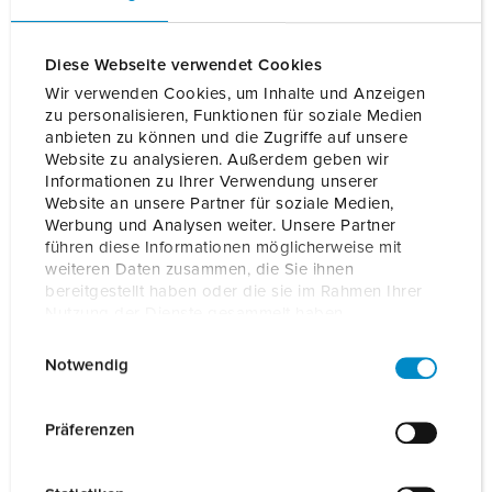
Ma liste
(0)
AJOUTER
Diese Webseite verwendet Cookies
CRÉER UNE NOUVELLE LISTE
Wir verwenden Cookies, um Inhalte und Anzeigen
zu personalisieren, Funktionen für soziale Medien
anbieten zu können und die Zugriffe auf unsere
Website zu analysieren. Außerdem geben wir
Informationen zu Ihrer Verwendung unserer
Website an unsere Partner für soziale Medien,
Werbung und Analysen weiter. Unsere Partner
Details
führen diese Informationen möglicherweise mit
weiteren Daten zusammen, die Sie ihnen
bereitgestellt haben oder die sie im Rahmen Ihrer
Données générales
Nutzung der Dienste gesammelt haben.
E
Datenschutzerklärung
Impressum
Données électriques
Notwendig
i
n
Données mécaniques
w
Präferenzen
i
l