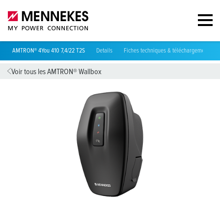
AMTRON® 4You 410 7,4/22 T2S
Details
Fiches techniques & téléchargements
Voir tous les AMTRON® Wallbox