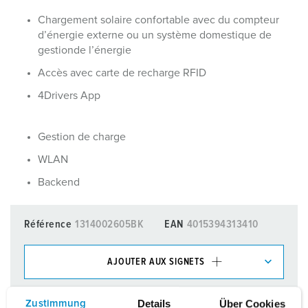
Chargement solaire confortable avec du compteur
d’énergie externe ou un système domestique de
gestionde l’énergie
Accès avec carte de recharge RFID
4Drivers App
Gestion de charge
WLAN
Backend
Référence
1314002605BK
EAN
4015394313410
AJOUTER AUX SIGNETS
Dans la rubrique Liste d’articles/ Panier, vous pouvez gérer
Details
Über Cookies
Zustimmung
nos produits dans différentes listes.