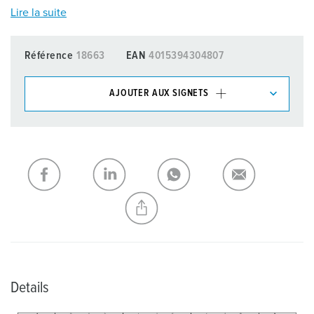
Lire la suite
Référence
18663
EAN
4015394304807
AJOUTER AUX SIGNETS
Dans la rubrique Liste d’articles/ Panier, vous pouvez gérer
nos produits dans différentes listes.
Ma liste
(0)
AJOUTER
CRÉER UNE NOUVELLE LISTE
Details