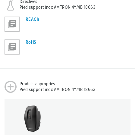
Directives
l
Pied support inox AMTRON 4Y/4B 18663
REACh
RoHS
Produits appropriés
Pied support inox AMTRON 4Y/4B 18663