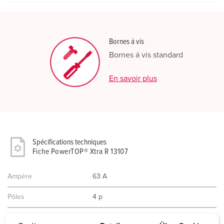
Bornes á vis
Bornes á vis standard
En savoir plus
Spécifications techniques
Fiche PowerTOP® Xtra R 13107
Ampère
63 A
Pôles
4 p
Volt
500 V