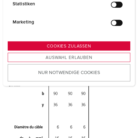
Statistiken
l
i
g
Marketing
u
n
g
COOKIES ZULASSEN
s
AUSWAHL ERLAUBEN
a
u
NUR NOTWENDIGE COOKIES
s
w
a
h
l