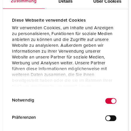
Details
Über Cookies
Zustimmung
Position horaire
7 h
Diese Webseite verwendet Cookies
Hertz
50-60 Hz
Wir verwenden Cookies, um Inhalte und Anzeigen
Technique de
avec bornes à vis
zu personalisieren, Funktionen für soziale Medien
raccordement
anbieten zu können und die Zugriffe auf unsere
Website zu analysieren. Außerdem geben wir
Contacts
Support de contacts à haute tenue
Informationen zu Ihrer Verwendung unserer
thermique
Website an unsere Partner für soziale Medien,
Contacts nickelés
Werbung und Analysen weiter. Unsere Partner
führen diese Informationen möglicherweise mit
Indice de protection
IP54
weiteren Daten zusammen, die Sie ihnen
bereitgestellt haben oder die sie im Rahmen Ihrer
Poids
722 g
Nutzung der Dienste gesammelt haben.
E
Certification de
CB Zertifikat
Datenschutzerklärung
Impressum
Notwendig
conformité
VDE
i
EAC
n
w
Präferenzen
i
l