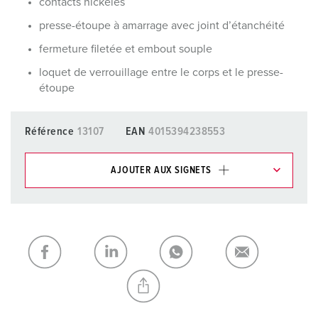
contacts nickelés
presse-étoupe à amarrage avec joint d’étanchéité
fermeture filetée et embout souple
loquet de verrouillage entre le corps et le presse-
étoupe
Référence
13107
EAN
4015394238553
AJOUTER AUX SIGNETS
Dans la rubrique Liste d’articles/ Panier, vous pouvez gérer
nos produits dans différentes listes.
Ma liste
(0)
AJOUTER
CRÉER UNE NOUVELLE LISTE