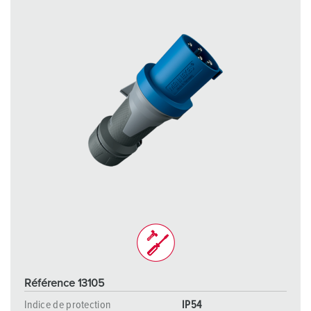
h
l
Référence 13105
Indice de protection
IP54