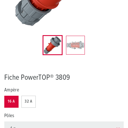
Fiche PowerTOP® 3809
Ampère
16 A
32 A
Pôles