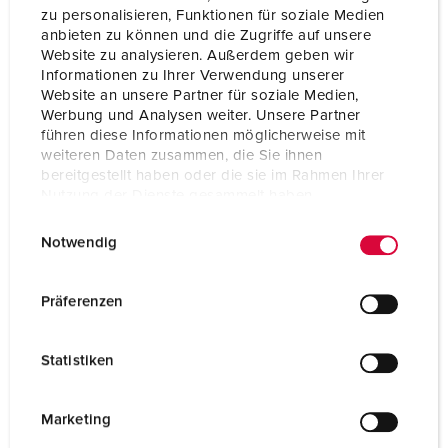
thermique
zu personalisieren, Funktionen für soziale Medien
Contacts nickelés
anbieten zu können und die Zugriffe auf unsere
Website zu analysieren. Außerdem geben wir
Indice de protection
IP67
Informationen zu Ihrer Verwendung unserer
Website an unsere Partner für soziale Medien,
Poids
221 g
Werbung und Analysen weiter. Unsere Partner
führen diese Informationen möglicherweise mit
Certification de
VDE
weiteren Daten zusammen, die Sie ihnen
conformité
EAC
bereitgestellt haben oder die sie im Rahmen Ihrer
CQC
Nutzung der Dienste gesammelt haben.
E
Datenschutzerklärung
Impressum
Notwendig
i
n
w
Präferenzen
i
l
Statistiken
l
i
g
Marketing
u