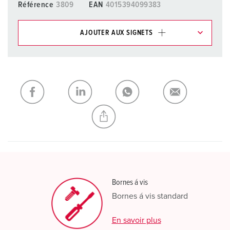
Référence
3809
EAN
4015394099383
AJOUTER AUX SIGNETS
Dans la rubrique Liste d’articles/ Panier, vous pouvez gérer
nos produits dans différentes listes.
Ma liste
(0)
AJOUTER
CRÉER UNE NOUVELLE LISTE
Bornes á vis
Bornes á vis standard
En savoir plus