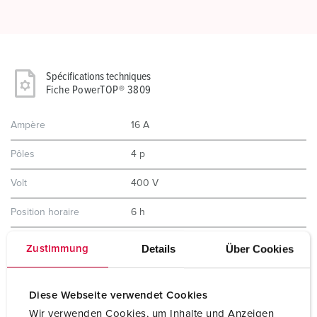
Spécifications techniques
Fiche PowerTOP® 3809
Ampère
16 A
Pôles
4 p
Volt
400 V
Position horaire
6 h
Hertz
50-60 Hz
Details
Über Cookies
Zustimmung
Technique de
avec bornes à vis
raccordement
Diese Webseite verwendet Cookies
Contacts
Support de contacts à haute tenue
Wir verwenden Cookies, um Inhalte und Anzeigen