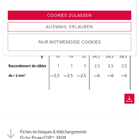
n
g
COOKIES ZULASSEN
s
AUSWAHL ERLAUBEN
a
u
NUR NOTWENDIGE COOKIES
s
w
a
h
l
Fiches techniques & téléchargements
Fiche PowerTOP® 3809