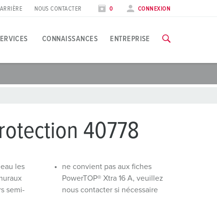
ARRIÈRE
NOUS CONTACTER
0
CONNEXION
ERVICES
CONNAISSANCES
ENTREPRISE
EKES
pplications spécifiques
ormation
alons et dates
ous trouverez toutes les informations concernant nos formation
’industrie agroalimentaire
ates
rotection 40778
oliennes
VERS LES FORMATIONS
’industrie automobile
’eau les
ne convient pas aux fiches
muraux
PowerTOP® Xtra 16 A, veuillez
entres logistiques
rs semi-
nous contacter si nécessaire
entres de données