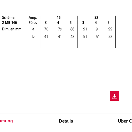
Details
Über C
mmung