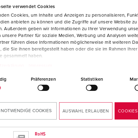
seite verwendet Cookies
ements
den Cookies, um Inhalte und Anzeigen zu personalisieren, Funkt
dien anbieten zu können und die Zugriffe auf unsere Website zu
en. Außerdem geben wir Informationen zu Ihrer Verwendung unse
Données CAO 3D STP
 unsere Partner für soziale Medien, Werbung und Analysen weite
Capot de protection 40778
tner führen diese Informationen möglicherweise mit weiteren D
ZIP, 64 Ko
die Sie ihnen bereitgestellt haben oder die sie im Rahmen Ihre
te gesammelt haben.
Schémas et dimensions format paysage
Capot de protection 40778
tzerklärung
Impressum
PNG, 59 Ko
dig
Präferenzen
Statistiken
Mar
 NOTWENDIGE COOKIES
AUSWAHL ERLAUBEN
COOKIES
RoHS