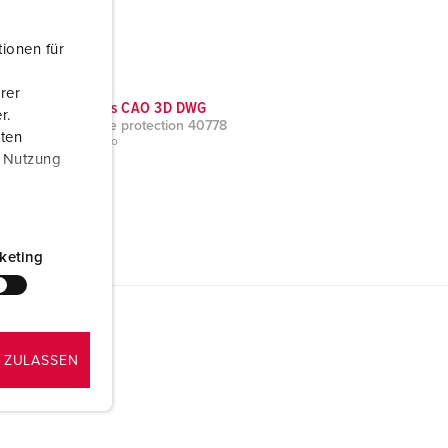
ionen für
rer
Données CAO 3D DWG
r.
Capot de protection 40778
aten
ZIP, 327 Ko
r Nutzung
keting
 ZULASSEN