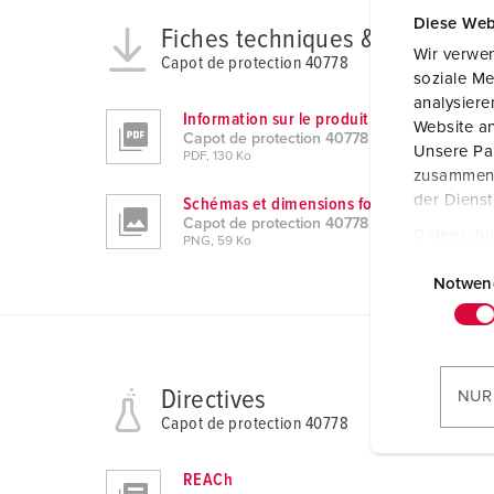
Diese Web
Fiches techniques & télécharg
Wir verwen
Capot de protection 40778
soziale Me
analysier
Information sur le produit
Website an
Capot de protection 40778
Unsere Par
PDF, 130 Ko
zusammen, 
der Diens
Schémas et dimensions format portrait
Capot de protection 40778
Datenschu
PNG, 59 Ko
E
i
Notwen
n
w
i
l
Directives
NUR
l
Capot de protection 40778
i
g
REACh