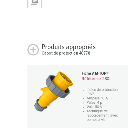
u
n
g
s
a
u
s
Produits appropriés
w
Capot de protection 40778
a
h
l
Fiche AM-TOP®
Référence 280
Indice de protection:
IP67
Ampère: 16 A
Pôles: 4 p
Volt: 110 V
Technique de
raccordement: avec
bornes à vis