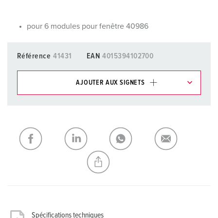
pour 6 modules pour fenêtre 40986
Référence
41431
EAN
4015394102700
AJOUTER AUX SIGNETS
Dans la rubrique Liste d’articles/ Panier, vous pouvez gérer
nos produits dans différentes listes.
Ma liste
(0)
AJOUTER
CRÉER UNE NOUVELLE LISTE
Spécifications techniques