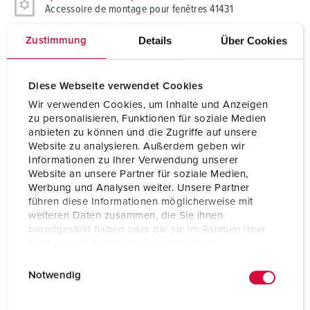
Accessoire de montage pour fenêtres 41431
Details
Über Cookies
Zustimmung
Diese Webseite verwendet Cookies
Wir verwenden Cookies, um Inhalte und Anzeigen
zu personalisieren, Funktionen für soziale Medien
anbieten zu können und die Zugriffe auf unsere
Website zu analysieren. Außerdem geben wir
Informationen zu Ihrer Verwendung unserer
Website an unsere Partner für soziale Medien,
Werbung und Analysen weiter. Unsere Partner
führen diese Informationen möglicherweise mit
weiteren Daten zusammen, die Sie ihnen
bereitgestellt haben oder die sie im Rahmen Ihrer
Nutzung der Dienste gesammelt haben.
E
Datenschutzerklärung
Impressum
Notwendig
i
n