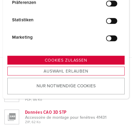
w
Präferenzen
i
l
Statistiken
l
i
g
Marketing
u
n
g
COOKIES ZULASSEN
s
AUSWAHL ERLAUBEN
a
Fiches techniques & téléchargements
Accessoire de montage pour fenêtres 41431
u
NUR NOTWENDIGE COOKIES
s
Information sur le produit
w
Accessoire de montage pour fenêtres 41431
a
PDF, 86 Ko
h
Données CAO 3D STP
l
Accessoire de montage pour fenêtres 41431
ZIP, 62 Ko